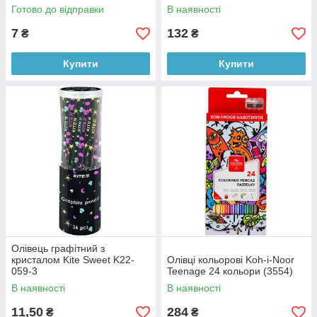
Готово до відправки
В наявності
7
132
₴
₴
Купити
Купити
Олівець графітний з
кристалом Kite Sweet K22-
Олівці кольорові Koh-i-Noor
059-3
Teenage 24 кольори (3554)
В наявності
В наявності
11,50
284
₴
₴