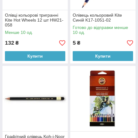
Олівці кольорові тригранні
Олівець кольоровий Kite
Kite Hot Wheels 12 шт HW21-
Синій K17-1051-02
058
Готово до відправки менше
Менше 10 од.
10 од.
132
5
₴
₴
Купити
Купити
Графітний олівець Koh-i-Noor