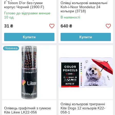
F Toison D'or без гумки
Олівці кольорові акварельні
корпус Чорний (1900.F)
Koh-i-Noor Mondeluz 24
кольори (3718)
Готово до відправки менше
10 од.
В наявності
31
640
₴
₴
Купити
Купити
Новинка
Олівці кольорові тригранні
Олівець графітний з гумкою
Kite Dogs 12 кольорів K22-
Kite Likee LK22-056
058-1