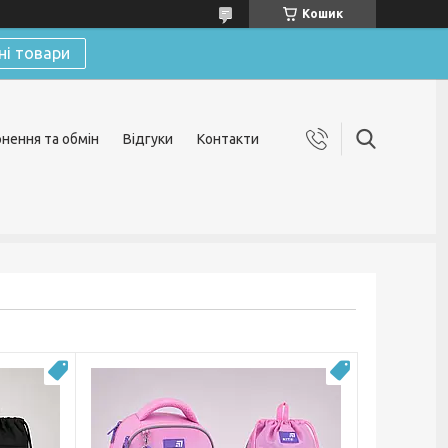
Кошик
ні товари
нення та обмін
Відгуки
Контакти
Новинка
Новинка