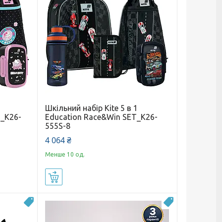
Шкільний набір Kite 5 в 1
T_K26-
Education Race&Win SET_K26-
555S-8
4 064 ₴
Менше 10 од.
Купити
Новинка
Новинка