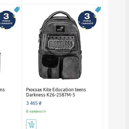
Новинка
Новинка
ens
Рюкзак Kite Education teens
Darkness K26-2587M-5
3 465 ₴
В наявності
Купити