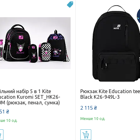
Новинка
льний набір 5 в 1 Kite
Рюкзак Kite Education te
ucation Kuromi SET_HK26-
Black K26-949L-3
M (рюкзак, пенал, сумка)
2 115 ₴
51 ₴
Менше 10 од.
ше 10 од.
Купити
Купити