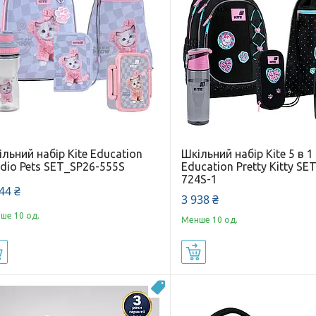
льний набір Kite Education
Шкільний набір Kite 5 в 1
dio Pets SET_SP26-555S
Education Pretty Kitty SE
724S-1
44 ₴
3 938 ₴
ше 10 од.
Менше 10 од.
Купити
Купити
Новинка