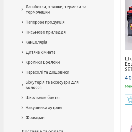
Ланчбокси, пляшки, термоси та
термочашки
Паперова продукція
Письмове приладдя
Канцелярія
Дитяча кімната
Шкі
Кролики Брелоки
Edu
SE
Парасолі та дощовики
4 0
Біжутерія та аксесуари для
Мен
волосся
Школьные банты
Навушники хутряні
Фоаміран
Доставка та оплата