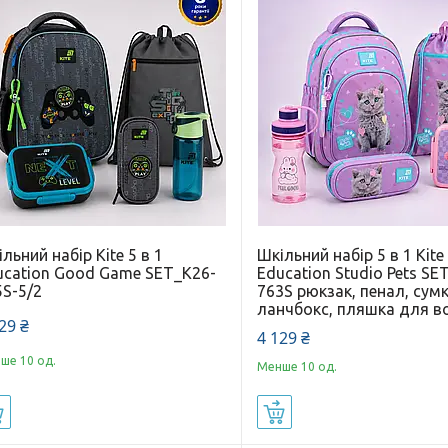
льний набір Kite 5 в 1
Шкільний набір 5 в 1 Kite
ucation Good Game SET_K26-
Education Studio Pets SE
5S-5/2
763S рюкзак, пенал, сумк
ланчбокс, пляшка для 
29 ₴
4 129 ₴
ше 10 од.
Менше 10 од.
Купити
Купити