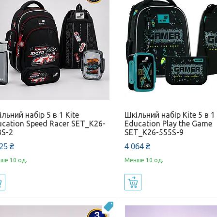
льний набір 5 в 1 Kite
Шкільний набір Kite 5 в 1
cation Speed Racer SET_K26-
Education Play the Game
3S-2
SET_K26-555S-9
25 ₴
4 064 ₴
ше 10 од.
Менше 10 од.
Купити
Купити
Новинка