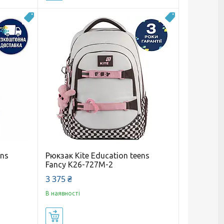
Новинка
Новинка
ens
Рюкзак Kite Education teens
Fancy K26-727M-2
3 375 ₴
В наявності
Купити