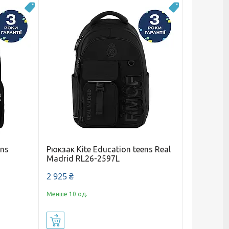
Топ продаж
Новинка
ens
Рюкзак Kite Education teens Real
Madrid RL26-2597L
2 925 ₴
Менше 10 од.
Купити