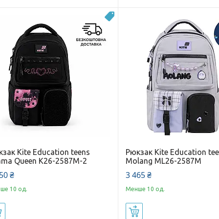
Новинка
зак Kite Education teens
Рюкзак Kite Education te
ama Queen K26-2587M-2
Molang ML26-2587M
50 ₴
3 465 ₴
ше 10 од.
Менше 10 од.
Купити
Купити