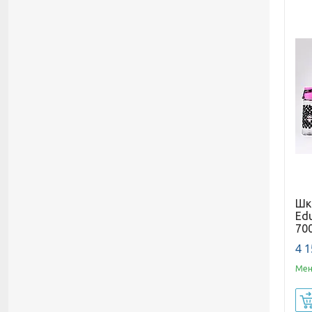
Шкі
Ed
700
4 1
Мен