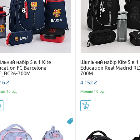
льний набір 5 в 1 Kite
Шкліьний набір Kite 5 в 1
cation FC Barcelona
Education Real Madrid RL
T_BC26-700M
700M
16 ₴
4 152 ₴
ше 10 од.
Менше 10 од.
Купити
Купити
Новинка