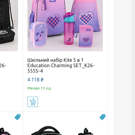
Шкільний набір Kite 5 в 1
26-
Education Charming SET_K26-
555S-4
4 118 ₴
Менше 10 од.
Купити
Новинка
Новинка