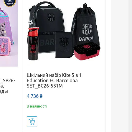
Шкільний набір Kite 5 в 1
T_SP26-
Education FC Barcelona
а,
SET_BC26-531M
воды
4 736 ₴
В наявності
Купити