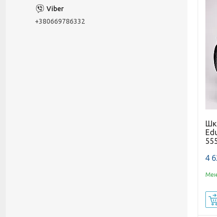
+380669786332
Шкі
Ed
55
4 6
Мен