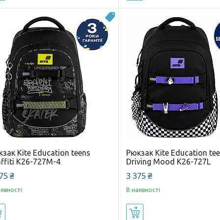
Новинка
зак Kite Education teens
Рюкзак Kite Education te
ffiti K26-727M-4
Driving Mood K26-727L
75 ₴
3 375 ₴
аявності
В наявності
Купити
Купити