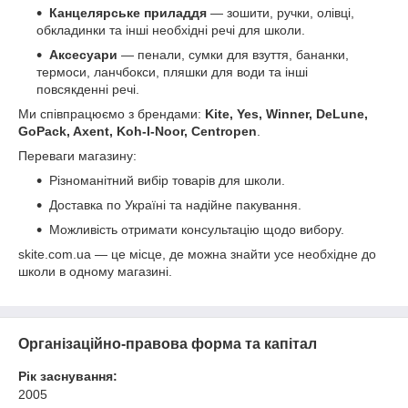
Канцелярське приладдя
— зошити, ручки, олівці,
обкладинки та інші необхідні речі для школи.
Аксесуари
— пенали, сумки для взуття, бананки,
термоси, ланчбокси, пляшки для води та інші
повсякденні речі.
Ми співпрацюємо з брендами:
Kite, Yes, Winner, DeLune,
GoPack, Axent, Koh-I-Noor, Centropen
.
Переваги магазину:
Різноманітний вибір товарів для школи.
Доставка по Україні та надійне пакування.
Можливість отримати консультацію щодо вибору.
skite.com.ua — це місце, де можна знайти усе необхідне до
школи в одному магазині.
Організаційно-правова форма та капітал
Рік заснування:
2005