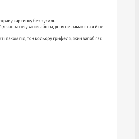
скраву картинку без зусиль.
ід час заточування або падіння не ламаються й не
иті лаком під тон кольору грифеля, який запобігає