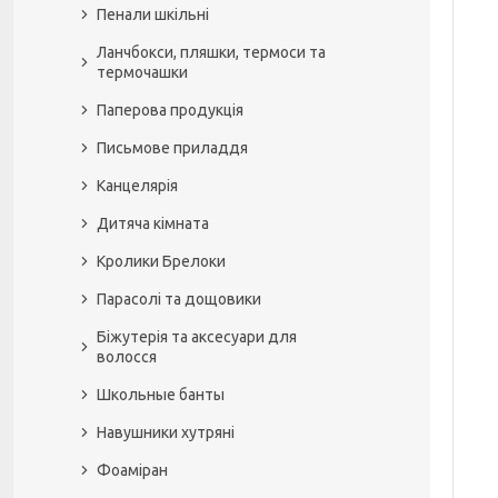
Пенали шкільні
Ланчбокси, пляшки, термоси та
термочашки
Паперова продукція
Письмове приладдя
Канцелярія
Дитяча кімната
Кролики Брелоки
Парасолі та дощовики
Біжутерія та аксесуари для
волосся
Школьные банты
Навушники хутряні
Фоаміран