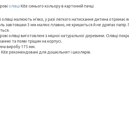
рові
олівці
Kite синього кольору в картонній пачці.
і олівці малюють м'яко, у разі легкого натискання дитина отримає я
ль завтовшки 3 мм малює плавно, не кришиться й не дряпає папір. П
ться.
ові олівці виготовлені з міцної натуральної деревини. Олівці покр
анню та появі тріщин на корпусі.
на виробу 175 мм.
і Kite рекомендовані для дошкільнят і школярів.