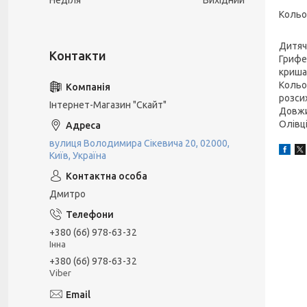
Неділя
Вихідний
Кольо
Дитяч
Грифе
криша
Кольор
розсих
Інтернет-Магазин "Скайт"
Довжи
Олівц
вулиця Володимира Сікевича 20, 02000,
Київ, Україна
Дмитро
+380 (66) 978-63-32
Інна
+380 (66) 978-63-32
Viber