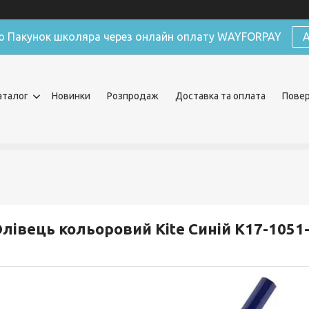
ю Пакунок школяра через онлайн оплату WAYFORPAY
А
аталог
Новинки
Розпродаж
Доставка та оплата
Повер
лівець кольоровий Kite Синій K17-1051