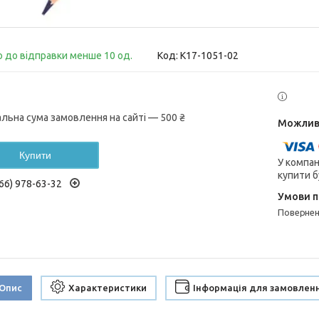
о до відправки менше 10 од.
Код:
K17-1051-02
альна сума замовлення на сайті — 500 ₴
Купити
У компан
купити б
66) 978-63-32
поверне
Опис
Характеристики
Інформація для замовлен