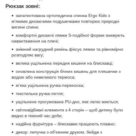
Рюкзак зовні:
запатентована ортопедична спинка Ergo Kids з
м'якими дихаючими подушечками повторює природні
вигини спини;
комфортні дихаючі лямки S-подібної форми знижують
навантаження на плечі;
знімний нагрудний ремінь фіксує лямки та рівномірно
розподіляє вагу;
велика ущільнена передня кишеня на блискавці;
оновлена конструкція бічних кишень для пляшечки з
водою або невеликого термоса;
м'яка ущільнена ручка-переноска;
текстильна ручка-петля;
ущільнене прогумоване PU-дно, яке легко миється;
світловідбивні елементи з 4 сторін – щоб дитину було
видно в темний час доби;
надійна фурнітура – блискавки працюють плавно;
декор: липучка з об'ємним друком, бейдж з