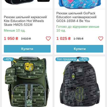
Рюкзак шкільний GoPack
Рюкзак шкільний каркасний
Education напівкаркасний
Kite Education Hot Wheels
GO24-165M-4 Be You
Skate HW25-531M
Готово до відправки менше
Менше 10 од.
10 од.
1 950
1 025
₴
₴
3 610 ₴
1 785 ₴
Купити
Купити
–42%
Топ продажів
–42%