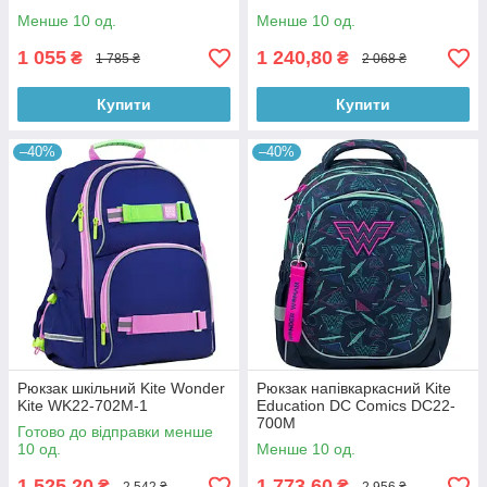
Менше 10 од.
Менше 10 од.
1 055
1 240,80
₴
₴
1 785 ₴
2 068 ₴
Купити
Купити
–40%
–40%
Рюкзак шкільний Kite Wonder
Рюкзак напівкаркасний Kite
Kite WK22-702M-1
Education DC Comics DC22-
700M
Готово до відправки менше
10 од.
Менше 10 од.
1 525,20
1 773,60
₴
₴
2 542 ₴
2 956 ₴