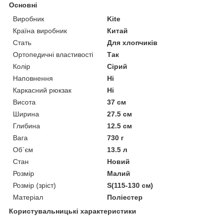
Основні
Виробник
Kite
Країна виробник
Китай
Стать
Для хлопчиків
Ортопедичні властивості
Так
Колір
Сірий
Наповнення
Ні
Каркасний рюкзак
Ні
Висота
37 см
Ширина
27.5 см
Глибина
12.5 см
Вага
730 г
Об`єм
13.5 л
Стан
Новий
Розмір
Малий
Розмір (зріст)
S(115-130 см)
Матеріал
Поліестер
Користувальницькі характеристики