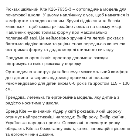
Рюкзак шкільний Kite K26-763S-3 – ортопедична модель для
початкової школи. У цьому наплічнику є усе, щоб навчатися із
комфортом та задоволенням. Зручні відділення та безліч
кишеньок – щоб кожна річ охайно лежала на своєму місці.
Наплічник чудово тримає форму при максимально
полегшеній вазі. Це неймовірно зручний та легкий рюкзак з
багатьма відділеннями та ущільненою передньою кишенею,
яка тримає форму та додає моделі стильного вигляду.
Продумана організація простору допоможе завжди
підтримувати вміст рюкзака у порядку.
Ортопедична конструкція забезпечує максимальний комфорт
для дитини та сприяє підтримці правильної постави.
Рекомендовано для дітей віком 6-8 років та зростом 115 – 130
см.
Трендова, легенька та ергономічна модель, яку дитина з
радістю носитиме у школу.
Бренд Kite — визнаний лідер у світі рюкзаків, який щороку
отримує найпрестижніші нагороди: Вибір року, Вибір країни,
Українська народна премія. Споживачі та експерти ринку
обирають Kite за бездоганну якість, стиль, інноваційні рішення
та ергономічний дизайн.