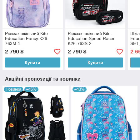
Рюкзак шкільний Kite
Рюкзак шкільний Kite
Шкіл
Education Fancy K26-
Education Speed Racer
Educ
763M-1
K26-763S-2
SET_
пена
2 790
2 790
2 6
₴
₴
Купити
Купити
Акційні пропозиції та новинки
Новинка
–46%
–43%