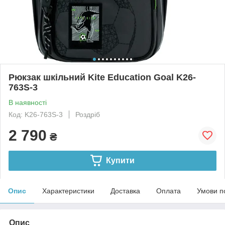
Рюкзак шкільний Kite Education Goal K26-
763S-3
В наявності
Код: K26-763S-3
Роздріб
2 790
₴
Купити
Опис
Характеристики
Доставка
Оплата
Умови п
Опис