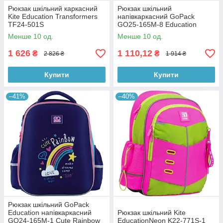
Рюкзак шкільний каркасний
Рюкзак шкільний
Kite Education Transformers
напівкаркасний GoPack
TF24-501S
GO25-165M-8 Education
Skate
Менше 10 од.
Менше 10 од.
1 626
1 110,12
₴
₴
2 826 ₴
1 914 ₴
Купити
Купити
–41%
–40%
Рюкзак шкільний GoPack
Education напівкаркасний
Рюкзак шкільний Kite
GO24-165M-1 Cute Rainbow
EducationNeon K22-771S-1