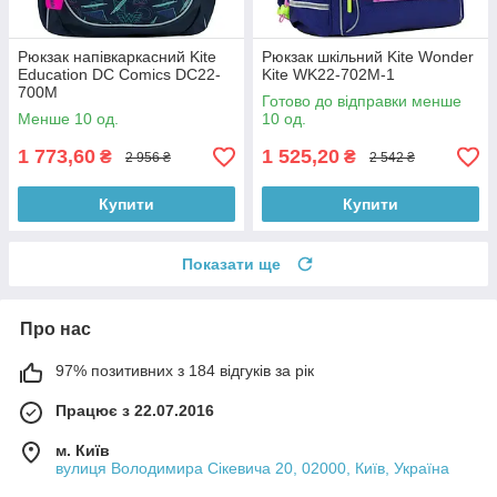
Рюкзак напівкаркасний Kite
Рюкзак шкільний Kite Wonder
Education DC Comics DC22-
Kite WK22-702M-1
700M
Готово до відправки менше
Менше 10 од.
10 од.
1 773,60
1 525,20
₴
₴
2 956 ₴
2 542 ₴
Купити
Купити
Показати ще
Про нас
97% позитивних з 184 відгуків за рік
Працює з 22.07.2016
м. Київ
вулиця Володимира Сікевича 20, 02000, Київ, Україна