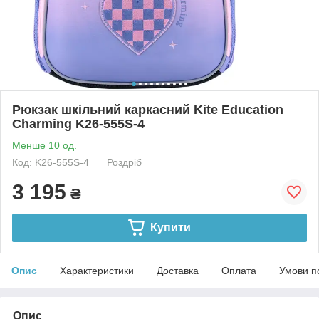
Рюкзак шкільний каркасний Kite Education
Charming K26-555S-4
Менше 10 од.
Код: K26-555S-4
Роздріб
3 195
₴
Купити
Опис
Характеристики
Доставка
Оплата
Умови п
Опис