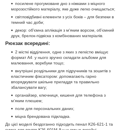
посилене прогумоване дно з ніжками з міцного
морозостійкого матеріалу, яке дуже легко очищається;
світловідбивні елементи з усіх боків – для безпеки в
темний час доби;
декор: об'ємна аплікація з м'яким ворсом, об’ємний
друк, брелок-підвіска з комбінованих матеріалів.
Рюкзак всередині:
2 місткі відділення, одне з яких з легкістю вміщує
формат А4: у нього зручно складати альбоми для
малювання, воркбуки тощо;
внутрішні роздільники для підручників та зошитів з
еластичним фіксатором: допомагають гарно
впорядкувати шкільне приладдя та правильно
збалансувати вагу;
органайзер, ключниця, кишеня для телефона з
м'яким плюшем;
поле для персональних даних;
міцна брендована підкладка.
До цієї моделі бездоганно підходить пенал K26-621-1 та
сумка для взуття K26-601M-9 у цьому ж дизайні.