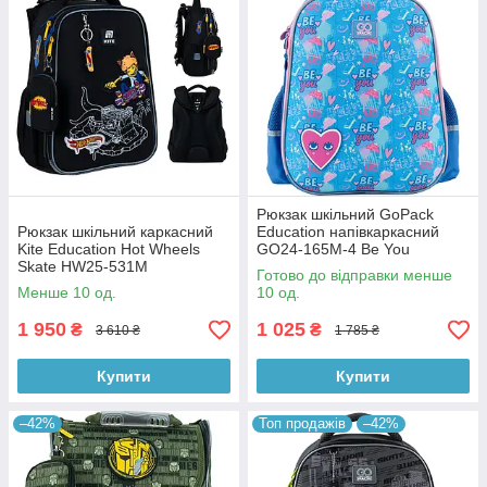
Рюкзак шкільний GoPack
Рюкзак шкільний каркасний
Education напівкаркасний
Kite Education Hot Wheels
GO24-165M-4 Be You
Skate HW25-531M
Готово до відправки менше
Менше 10 од.
10 од.
1 950
1 025
₴
₴
3 610 ₴
1 785 ₴
Купити
Купити
–42%
Топ продажів
–42%