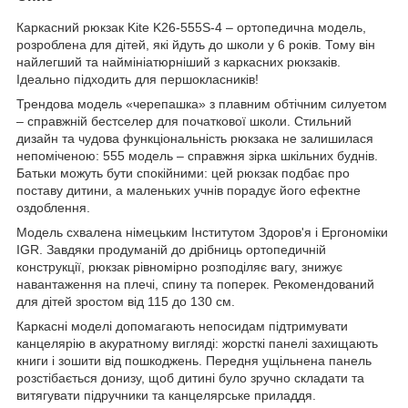
Каркасний рюкзак Kite K26-555S-4 – ортопедична модель,
розроблена для дітей, які йдуть до школи у 6 років. Тому він
найлегший та наймініатюрніший з каркасних рюкзаків.
Ідеально підходить для першокласників!
Трендова модель «черепашка» з плавним обтічним силуетом
– справжній бестселер для початкової школи. Стильний
дизайн та чудова функціональність рюкзака не залишилася
непоміченою: 555 модель – справжня зірка шкільних буднів.
Батьки можуть бути спокійними: цей рюкзак подбає про
поставу дитини, а маленьких учнів порадує його ефектне
оздоблення.
Модель схвалена німецьким Інститутом Здоров'я і Ергономіки
IGR. Завдяки продуманій до дрібниць ортопедичній
конструкції, рюкзак рівномірно розподіляє вагу, знижує
навантаження на плечі, спину та поперек. Рекомендований
для дітей зростом від 115 до 130 см.
Каркасні моделі допомагають непосидам підтримувати
канцелярію в акуратному вигляді: жорсткі панелі захищають
книги і зошити від пошкоджень. Передня ущільнена панель
розстібається донизу, щоб дитині було зручно складати та
витягувати підручники та канцелярське приладдя.