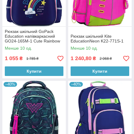
Рюкзак шкільний GoPack
Education напівкаркасний
Рюкзак шкільний Kite
GO24-165M-1 Cute Rainbow
EducationNeon K22-771S-1
Менше 10 од.
Менше 10 од.
1 055
1 240,80
₴
₴
1 785 ₴
2 068 ₴
Купити
Купити
–40%
–40%