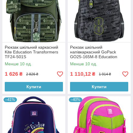
Рюкзак шкільний каркасний
Рюкзак шкільний
Kite Education Transformers
напівкаркасний GoPack
TF24-501S
GO25-165M-8 Education
Skate
Менше 10 од.
Менше 10 од.
1 626
1 110,12
₴
₴
2 826 ₴
1 914 ₴
Купити
Купити
–41%
–40%