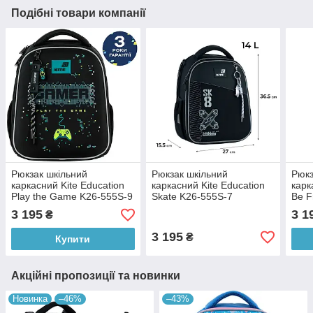
Подібні товари компанії
Рюкзак шкільний
Рюкзак шкільний
Рюкз
каркасний Kite Education
каркасний Kite Education
карк
Play the Game K26-555S-9
Skate K26-555S-7
Be F
3 195
3 1
₴
3 195
₴
Купити
Акційні пропозиції та новинки
Новинка
–46%
–43%