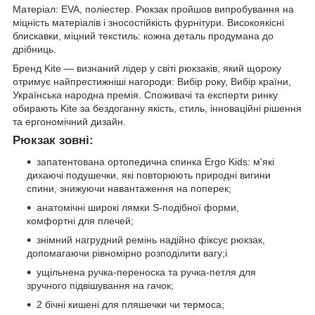
Матеріал: EVA, поліестер. Рюкзак пройшов випробування на
міцність матеріалів і зносостійкість фурнітури. Високоякісні
блискавки, міцний текстиль: кожна деталь продумана до
дрібниць.
Бренд Kite — визнаний лідер у світі рюкзаків, який щороку
отримує найпрестижніші нагороди: Вибір року, Вибір країни,
Українська народна премія. Споживачі та експерти ринку
обирають Kite за бездоганну якість, стиль, інноваційні рішення
та ергономічний дизайн.
Рюкзак зовні:
запатентована ортопедична спинка Ergo Kids: м'які
дихаючі подушечки, які повторюють природні вигини
спини, знижуючи навантаження на поперек;
анатомічні широкі лямки S-подібної форми,
комфортні для плечей;
знімний нагрудний ремінь надійно фіксує рюкзак,
допомагаючи рівномірно розподілити вагу;і
ущільнена ручка-переноска та ручка-петля для
зручного підвішування на гачок;
2 бічні кишені для пляшечки чи термоса;