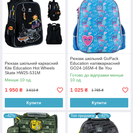
Рюкзак шкільний GoPack
Рюкзак шкільний каркасний
Education напівкаркасний
Kite Education Hot Wheels
GO24-165M-4 Be You
Skate HW25-531M
Готово до відправки менше
Менше 10 од.
10 од.
1 950
1 025
₴
₴
3 610 ₴
1 785 ₴
Купити
Купити
–42%
Топ продажів
–42%