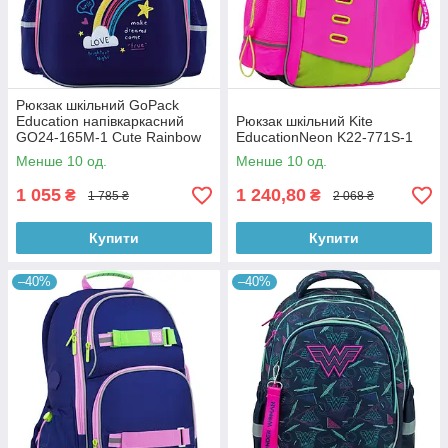
Рюкзак шкільний GoPack
Education напівкаркасний
Рюкзак шкільний Kite
GO24-165M-1 Cute Rainbow
EducationNeon K22-771S-1
Менше 10 од.
Менше 10 од.
1 055
1 240,80
₴
₴
1 785 ₴
2 068 ₴
Купити
Купити
–40%
–40%