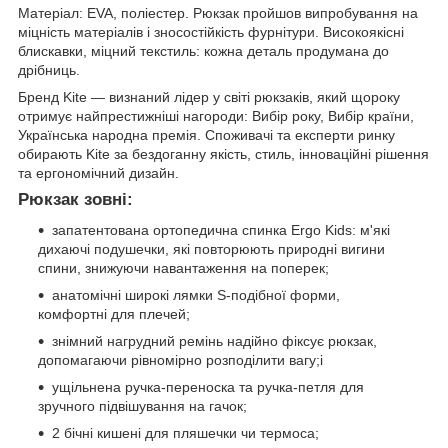
Матеріал: EVA, поліестер. Рюкзак пройшов випробування на
міцність матеріалів і зносостійкість фурнітури. Високоякісні
блискавки, міцний текстиль: кожна деталь продумана до
дрібниць.
Бренд Kite — визнаний лідер у світі рюкзаків, який щороку
отримує найпрестижніші нагороди: Вибір року, Вибір країни,
Українська народна премія. Споживачі та експерти ринку
обирають Kite за бездоганну якість, стиль, інноваційні рішення
та ергономічний дизайн.
Рюкзак зовні:
запатентована ортопедична спинка Ergo Kids: м'які
дихаючі подушечки, які повторюють природні вигини
спини, знижуючи навантаження на поперек;
анатомічні широкі лямки S-подібної форми,
комфортні для плечей;
знімний нагрудний ремінь надійно фіксує рюкзак,
допомагаючи рівномірно розподілити вагу;і
ущільнена ручка-переноска та ручка-петля для
зручного підвішування на гачок;
2 бічні кишені для пляшечки чи термоса;