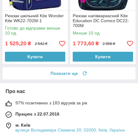
Рюкзак шкільний Kite Wonder
Рюкзак напівкаркасний Kite
Kite WK22-702M-1
Education DC Comics DC22-
700M
Готово до відправки менше
10 од.
Менше 10 од.
1 525,20
1 773,60
₴
₴
2 542 ₴
2 956 ₴
Купити
Купити
Показати ще
Про нас
97% позитивних з 183 відгуків за рік
Працює з 22.07.2016
м. Київ
вулиця Володимира Сікевича 20, 02000, Київ, Україна