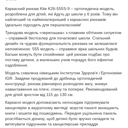
Каркасний рюкзак Kite K26-555S-9 – ортопедична модель,
розроблена для дітей, які йдуть до школи у 6 років. Тому він
найлегший та наймініатюрніший з каркасних рюкзаків.
Ідеально підходить для першокласників!
Трендова модель «черепашка» з плавним обтічним силуетом
– справжній бестселер для початкової школи. Стильний
дизайн та чудова функціональність рюкзака не залишилася
непоміченою: 555 модель – справжня зірка шкільних буднів.
Батьки можуть бути спокійними: цей рюкзак подбає про
поставу дитини, а маленьких учнів порадує його ефектне
оздоблення.
Модель схвалена німецьким Інститутом Здоров'я і Ергономіки
IGR. Завдяки продуманій до дрібниць ортопедичній
конструкції, рюкзак рівномірно розподіляє вагу, знижує
навантаження на плечі, спину та поперек. Рекомендований
для дітей зростом від 115 до 130 см.
Каркасні моделі допомагають непосидам підтримувати
канцелярію в акуратному вигляді: жорсткі панелі захищають
книги і зошити від пошкоджень. Передня ущільнена панель
розстібається донизу, щоб дитині було зручно складати та
витягувати підручники та канцелярське приладдя.