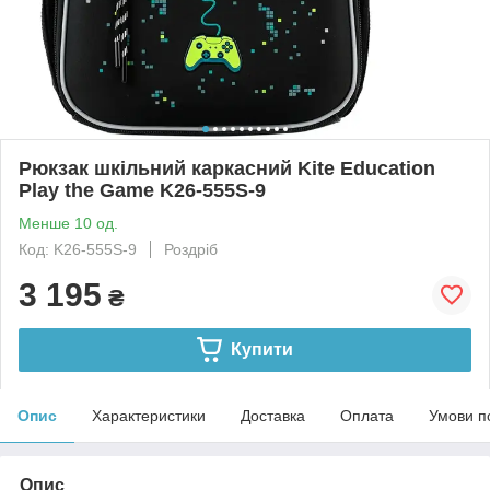
Рюкзак шкільний каркасний Kite Education
Play the Game K26-555S-9
Менше 10 од.
Код: K26-555S-9
Роздріб
3 195
₴
Купити
Опис
Характеристики
Доставка
Оплата
Умови п
Опис