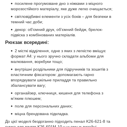
посилене прогумоване дно з ніжками з міцного
морозостійкого матеріалу, яке дуже легко очищається;
світловідбивні елементи з усіх боків – для безпеки в
темний час доби;
декор: об'ємний друк, об'ємний бейдж, брелок-
підвіска з комбінованих матеріалів.
Рюкзак всередині:
2 місткі відділення, одне з яких з легкістю вміщує
формат А4: у нього зручно складати альбоми для
малювання, воркбуки тощо;
внутрішні роздільники для підручників та зошитів з
еластичним фіксатором: допомагають гарно
впорядкувати шкільне приладдя та правильно
збалансувати вагу;
органайзер, ключниця, кишеня для телефона з
м'яким плюшем;
поле для персональних даних;
міцна брендована підкладка.
До цієї моделі бездоганно підходить пенал K26-621-8 та
сумка для взуття K26-601M-10 у цьому ж дизайні.