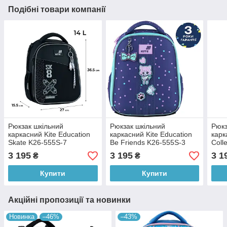
Подібні товари компанії
Рюкзак шкільний
Рюкзак шкільний
Рюкз
каркасний Kite Education
каркасний Kite Education
карк
Skate K26-555S-7
Be Friends K26-555S-3
Coll
3 195
3 195
3 1
₴
₴
Купити
Купити
Акційні пропозиції та новинки
Новинка
–46%
–43%