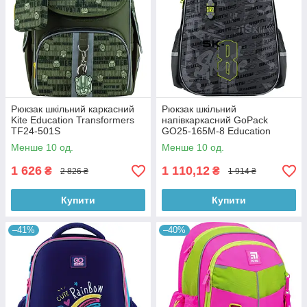
Рюкзак шкільний каркасний
Рюкзак шкільний
Kite Education Transformers
напівкаркасний GoPack
TF24-501S
GO25-165M-8 Education
Skate
Менше 10 од.
Менше 10 од.
1 626
1 110,12
₴
₴
2 826 ₴
1 914 ₴
Купити
Купити
–41%
–40%