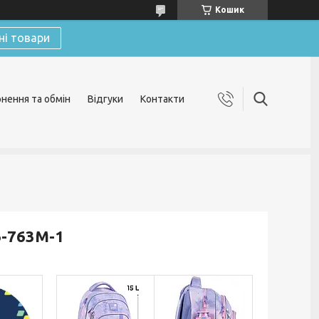
Кошик
ні товари
нення та обмін
Відгуки
Контакти
6-763M-1