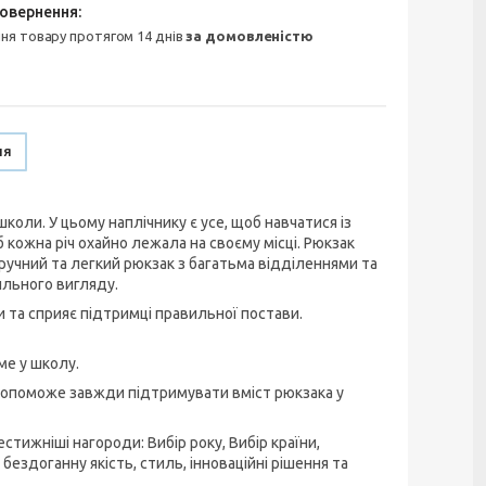
ння товару протягом 14 днів
за домовленістю
ня
оли. У цьому наплічнику є усе, щоб навчатися із
кожна річ охайно лежала на своєму місці. Рюкзак
ручний та легкий рюкзак з багатьма відділеннями та
льного вигляду.
та сприяє підтримці правильної постави.
ме у школу.
 допоможе завжди підтримувати вміст рюкзака у
стижніші нагороди: Вибір року, Вибір країни,
бездоганну якість, стиль, інноваційні рішення та