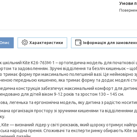
поверне
Опис
Характеристики
Інформація для замовлен
к шкільний Kite K26-763M-1 – ортопедична модель для початкової шк
ртом та задоволенням. Зручні відділення та безліч кишеньок – щоб 
о тримає форму при максимально полегшеній вазі. Це неймовірно з
неною передньою кишенею, яка тримає форму та додає моделі сти
едична конструкція забезпечує максимальний комфорт для дитини 
ендовано для дітей віком 9-12 років та зростом 130 – 145 см.
ова, легенька та ергономічна модель, яку дитина з радістю носити
мана організація простору зі зручними кишенями та відділеннями
ку.
Kite — визнаний лідер у світі рюкзаків, який щороку отримує найпре
ська народна премія. Споживачі та експерти ринку обирають Kite за 
омічний дизайн.