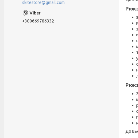
skitestore@gmail.com
Рюкз
+380669786332
Рюкз
До ць