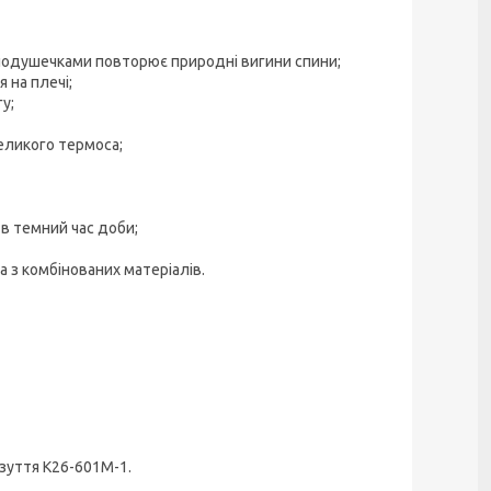
 подушечками повторює природні вигини спини;
 на плечі;
у;
еликого термоса;
 в темний час доби;
а з комбінованих матеріалів.
зуття K26-601M-1.