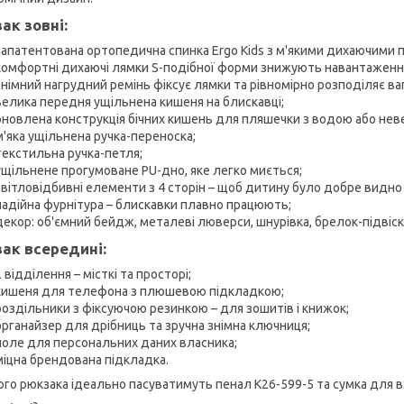
ак зовні:
запатентована ортопедична спинка Ergo Kids з м'якими дихаючими
комфортні дихаючі лямки S-подібної форми знижують навантаження
знімний нагрудний ремінь фіксує лямки та рівномірно розподіляє ваг
велика передня ущільнена кишеня на блискавці;
оновлена конструкція бічних кишень для пляшечки з водою або нев
м'яка ущільнена ручка-переноска;
текстильна ручка-петля;
ущільнене прогумоване PU-дно, яке легко миється;
світловідбивні елементи з 4 сторін – щоб дитину було добре видно
надійна фурнітура – блискавки плавно працюють;
декор: об'ємний бейдж, металеві люверси, шнурівка, брелок-підвіск
ак всередині:
2 відділення – місткі та просторі;
кишеня для телефона з плюшевою підкладкою;
роздільники з фіксуючою резинкою – для зошитів і книжок;
органайзер для дрібниць та зручна знімна ключниця;
поле для персональних даних власника;
міцна брендована підкладка.
ого рюкзака ідеально пасуватимуть пенал K26-599-5 та сумка для в