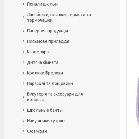
Пенали шкільні
Ланчбокси, пляшки, термоси та
термочашки
Паперова продукція
Письмове приладдя
Канцелярія
Дитяча кімната
Кролики Брелоки
Парасолі та дощовики
Біжутерія та аксесуари для
волосся
Школьные банты
Навушники хутряні
Фоаміран