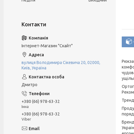
Неділя
Вихідний
Інтернет-Магазин "Скайт"
Рюкза
вулиця Володимира Сікевича 20, 02000,
комфо
Київ, Україна
чудов
ущіль
Дмитро
Ортоп
Реком
Тренд
+380 (66) 978-63-32
Інна
Проду
+380 (66) 978-63-32
поряд
Viber
Бренд 
Україн
ергон