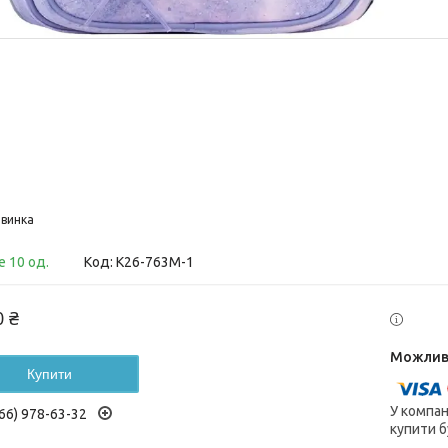
винка
 10 од.
Код:
K26-763M-1
0 ₴
Купити
У компан
66) 978-63-32
купити б