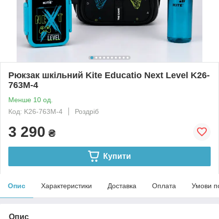
Рюкзак шкільний Kite Educatio Next Level K26-
763M-4
Менше 10 од.
Код: K26-763M-4
Роздріб
3 290
₴
Купити
Опис
Характеристики
Доставка
Оплата
Умови п
Опис