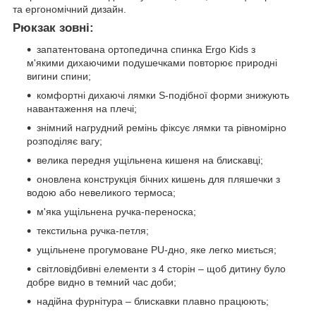
та ергономічний дизайн.
Рюкзак зовні:
запатентована ортопедична спинка Ergo Kids з
м'якими дихаючими подушечками повторює природні
вигини спини;
комфортні дихаючі лямки S-подібної форми знижують
навантаження на плечі;
знімний нагрудний ремінь фіксує лямки та рівномірно
розподіляє вагу;
велика передня ущільнена кишеня на блискавці;
оновлена конструкція бічних кишень для пляшечки з
водою або невеликого термоса;
м'яка ущільнена ручка-переноска;
текстильна ручка-петля;
ущільнене прогумоване PU-дно, яке легко миється;
світловідбивні елементи з 4 сторін – щоб дитину було
добре видно в темний час доби;
надійна фурнітура – блискавки плавно працюють;