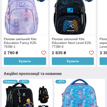
Рюкзак шкільний Kite
Рюкзак шкільний Kite
Рюкз
Education Fancy K26-
Education Next Level K26-
карк
763M-1
773M-4
Leve
2 790
2 835
3 3
₴
₴
Купити
Купити
Акційні пропозиції та новинки
Новинка
–46%
–43%