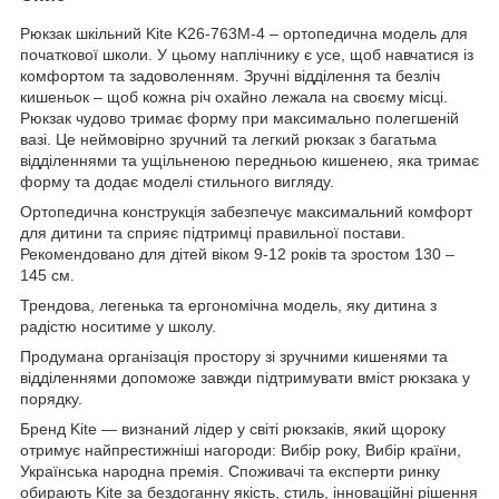
Рюкзак шкільний Kite K26-763M-4 – ортопедична модель для
початкової школи. У цьому наплічнику є усе, щоб навчатися із
комфортом та задоволенням. Зручні відділення та безліч
кишеньок – щоб кожна річ охайно лежала на своєму місці.
Рюкзак чудово тримає форму при максимально полегшеній
вазі. Це неймовірно зручний та легкий рюкзак з багатьма
відділеннями та ущільненою передньою кишенею, яка тримає
форму та додає моделі стильного вигляду.
Ортопедична конструкція забезпечує максимальний комфорт
для дитини та сприяє підтримці правильної постави.
Рекомендовано для дітей віком 9-12 років та зростом 130 –
145 см.
Трендова, легенька та ергономічна модель, яку дитина з
радістю носитиме у школу.
Продумана організація простору зі зручними кишенями та
відділеннями допоможе завжди підтримувати вміст рюкзака у
порядку.
Бренд Kite — визнаний лідер у світі рюкзаків, який щороку
отримує найпрестижніші нагороди: Вибір року, Вибір країни,
Українська народна премія. Споживачі та експерти ринку
обирають Kite за бездоганну якість, стиль, інноваційні рішення