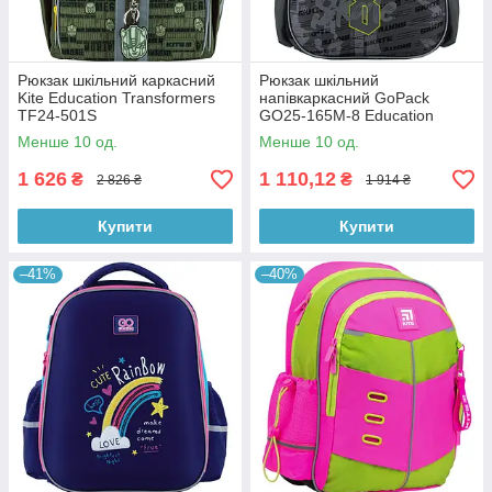
Рюкзак шкільний каркасний
Рюкзак шкільний
Kite Education Transformers
напівкаркасний GoPack
TF24-501S
GO25-165M-8 Education
Skate
Менше 10 од.
Менше 10 од.
1 626
1 110,12
₴
₴
2 826 ₴
1 914 ₴
Купити
Купити
–41%
–40%