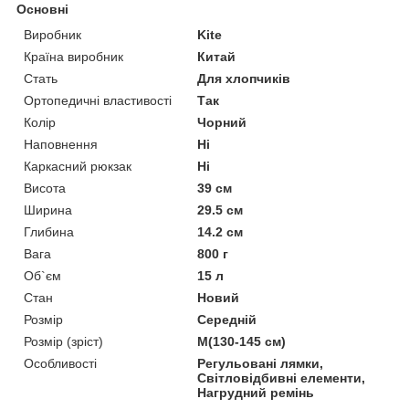
Основні
Виробник
Kite
Країна виробник
Китай
Стать
Для хлопчиків
Ортопедичні властивості
Так
Колір
Чорний
Наповнення
Ні
Каркасний рюкзак
Ні
Висота
39 см
Ширина
29.5 см
Глибина
14.2 см
Вага
800 г
Об`єм
15 л
Стан
Новий
Розмір
Середній
Розмір (зріст)
M(130-145 см)
Особливості
Регульовані лямки,
Світловідбивні елементи,
Нагрудний ремінь