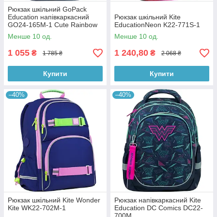
Рюкзак шкільний GoPack
Education напівкаркасний
Рюкзак шкільний Kite
GO24-165M-1 Cute Rainbow
EducationNeon K22-771S-1
Менше 10 од.
Менше 10 од.
1 055
1 240,80
₴
₴
1 785 ₴
2 068 ₴
Купити
Купити
–40%
–40%
Рюкзак шкільний Kite Wonder
Рюкзак напівкаркасний Kite
Kite WK22-702M-1
Education DC Comics DC22-
700M