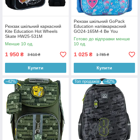
Рюкзак шкільний GoPack
Рюкзак шкільний каркасний
Education напівкаркасний
Kite Education Hot Wheels
GO24-165M-4 Be You
Skate HW25-531M
Готово до відправки менше
Менше 10 од.
10 од.
1 950
1 025
₴
₴
3 610 ₴
1 785 ₴
Купити
Купити
–42%
Топ продажів
–42%