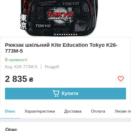
Рюкзак шкільний Kite Education Tokyo K26-
773M-5
В наявності
Код: K26-773M-5
Роздріб
2 835
₴
Купити
Опис
Характеристики
Доставка
Оплата
Умови п
Опис