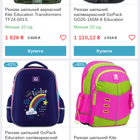
Рюкзак шкільний каркасний
Рюкзак шкільний
Kite Education Transformers
напівкаркасний GoPack
TF24-501S
GO25-165M-8 Education
Skate
Менше 10 од.
Менше 10 од.
1 626
1 110,12
₴
₴
2 826 ₴
1 914 ₴
Купити
Купити
–41%
–40%
Рюкзак шкільний GoPack
Education напівкаркасний
Рюкзак шкільний Kite