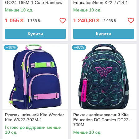
GO24-165M-1 Cute Rainbow
EducationNeon K22-771S-1
Менше 10 од.
Менше 10 од.
1 055
1 240,80
₴
₴
1 785 ₴
2 068 ₴
Купити
Купити
–40%
–40%
Рюкзак шкільний Kite Wonder
Рюкзак напівкаркасний Kite
Kite WK22-702M-1
Education DC Comics DC22-
700M
Готово до відправки менше
10 од.
Менше 10 од.