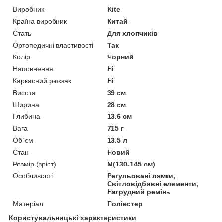
Виробник
Kite
Країна виробник
Китай
Стать
Для хлопчиків
Ортопедичні властивості
Так
Колір
Чорний
Наповнення
Ні
Каркасний рюкзак
Ні
Висота
39 см
Ширина
28 см
Глибина
13.6 см
Вага
715 г
Об`єм
13.5 л
Стан
Новий
Розмір (зріст)
M(130-145 см)
Особливості
Регульовані лямки,
Світловідбивні елементи,
Нагрудний ремінь
Матеріал
Поліестер
Користувальницькі характеристики