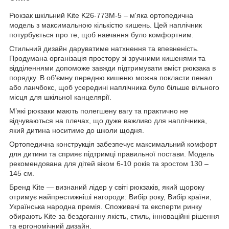
Рюкзак шкільний Kite K26-773M-5 – м'яка ортопедична
модель з максимальною кількістю кишень. Цей наплічник
потурбується про те, щоб навчання було комфортним.
Стильний дизайн даруватиме натхнення та впевненість.
Продумана організація простору зі зручними кишенями та
відділеннями допоможе завжди підтримувати вміст рюкзака в
порядку. В об’ємну передню кишеню можна покласти пенал
або ланчбокс, щоб усередині наплічника було більше вільного
місця для шкільної канцелярії.
М’які рюкзаки мають полегшену вагу та практично не
відчуваються на плечах, що дуже важливо для наплічника,
який дитина носитиме до школи щодня.
Ортопедична конструкція забезпечує максимальний комфорт
для дитини та сприяє підтримці правильної постави. Модель
рекомендована для дітей віком 6-10 років та зростом 130 –
145 см.
Бренд Kite — визнаний лідер у світі рюкзаків, який щороку
отримує найпрестижніші нагороди: Вибір року, Вибір країни,
Українська народна премія. Споживачі та експерти ринку
обирають Kite за бездоганну якість, стиль, інноваційні рішення
та ергономічний дизайн.