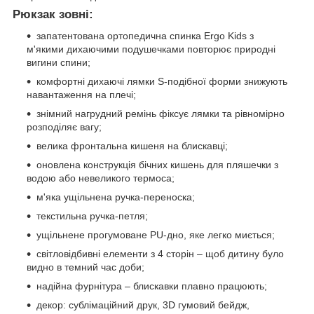
Рюкзак зовні:
запатентована ортопедична спинка Ergo Kids з
м'якими дихаючими подушечками повторює природні
вигини спини;
комфортні дихаючі лямки S-подібної форми знижують
навантаження на плечі;
знімний нагрудний ремінь фіксує лямки та рівномірно
розподіляє вагу;
велика фронтальна кишеня на блискавці;
оновлена конструкція бічних кишень для пляшечки з
водою або невеликого термоса;
м'яка ущільнена ручка-переноска;
текстильна ручка-петля;
ущільнене прогумоване PU-дно, яке легко миється;
світловідбивні елементи з 4 сторін – щоб дитину було
видно в темний час доби;
надійна фурнітура – блискавки плавно працюють;
декор: сублімаційний друк, 3D гумовий бейдж,