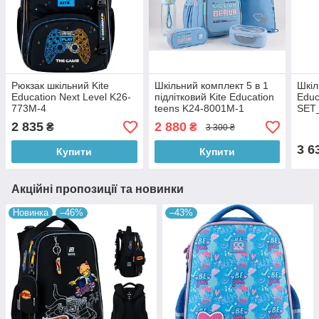
Рюкзак шкільний Kite
Шкільний комплект 5 в 1
Шкіл
Education Next Level K26-
підлітковий Kite Education
Educ
773M-4
teens K24-8001M-1
SET
2 835
2 880
₴
₴
3 300 ₴
3 6
Купити
Купити
Акційні пропозиції та новинки
Новинка
–46%
–43%