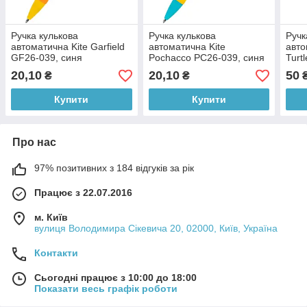
Ручка кулькова
Ручка кулькова
Ручк
автоматична Kite Garfield
автоматична Kite
авто
GF26-039, синя
Pochacco PC26-039, синя
Turt
коль
20,10
20,10
50
₴
₴
Купити
Купити
Про нас
97% позитивних з 184 відгуків за рік
Працює з 22.07.2016
м. Київ
вулиця Володимира Сікевича 20, 02000, Київ, Україна
Контакти
Сьогодні працює з 10:00 до 18:00
Показати весь графік роботи