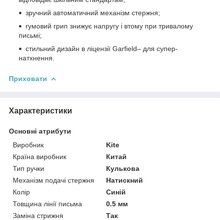
зручний автоматичний механізм стержня;
гумовий грип знижує напругу і втому при тривалому
письмі;
стильний дизайн в ліцензії Garfield– для супер-
натхнення.
Приховати
Характеристики
Основні атрибути
Виробник
Kite
Країна виробник
Китай
Тип ручки
Кулькова
Механізм подачі стержня
Натискний
Колір
Синій
Товщина лінії письма
0.5 мм
Заміна стрижня
Так