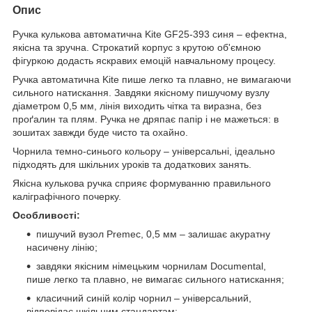
Опис
Ручка кулькова автоматична Kite GF25-393 синя – ефектна,
якісна та зручна. Строкатий корпус з крутою об'ємною
фігуркою додасть яскравих емоцій навчальному процесу.
Ручка автоматична Kite пише легко та плавно, не вимагаючи
сильного натискання. Завдяки якісному пишучому вузлу
діаметром 0,5 мм, лінія виходить чітка та виразна, без
проґалин та плям. Ручка не дряпає папір і не мажеться: в
зошитах завжди буде чисто та охайно.
Чорнила темно-синього кольору – універсальні, ідеально
підходять для шкільних уроків та додаткових занять.
Якісна кулькова ручка сприяє формуванню правильного
каліграфічного почерку.
Особливості:
пишучий вузол Premec, 0,5 мм – залишає акуратну
насичену лінію;
завдяки якісним німецьким чорнилам Documental,
пише легко та плавно, не вимагає сильного натискання;
класичний синій колір чорнил – універсальний,
відповідає шкільним стандартам;