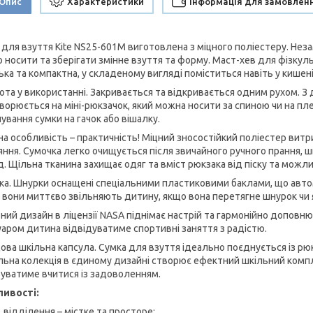
Опис
Характеристики
Інформація для замовлен
 для взуття Kite NS25-601M виготовлена з міцного поліестеру. Неза
о носити та зберігати змінне взуття та форму. Маст-хев для фізкуль
ька та компактна, у складеному вигляді поміститься навіть у кишені
ота у використанні. Закривається та відкривається одним рухом. З 
ворюється на міні-рюкзачок, який можна носити за спиною чи на пле
ування сумки на гачок або вішалку.
на особливість – практичність! Міцний зносостійкий поліестер вит
яння. Сумочка легко очищується після звичайного ручного прання, ш
. Щільна тканина захищає одяг та вміст рюкзака від піску та можли
ка. Шнурки оснащені спеціальними пластиковими баклами, що авто
 вони миттєво звільняють дитину, якщо вона перетягне шнурок чи 
ний дизайн в ліцензії NASA піднімає настрій та гармонійно доповню
уаром дитина відвідуватиме спортивні заняття з радістю.
ова шкільна капсула. Сумка для взуття ідеально поєднується із рюк
льна колекція в єдиному дизайні створює ефектний шкільний комплек
уватиме вчитися із задоволенням.
ивості:
1 відділення – містке та просторе;