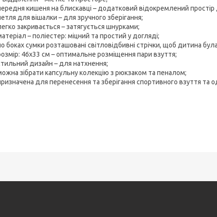
передня кишеня на блискавці – додатковий відокремлений простір 
петля для вішалки – для зручного зберігання;
легко закривається – затягується шнурками;
матеріал – поліестер: міцний та простий у догляді;
по боках сумки розташовані світловідбивні стрічки, щоб дитина бул
розмір: 46x33 см – оптимальне розміщення пари взуття;
стильний дизайн – для натхнення;
можна зібрати капсульну колекцію з рюкзаком та пеналом;
призначена для перенесення та зберігання спортивного взуття та о