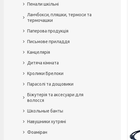
Пенали шкільні
Ланчбокси, пляшки, термоси та
термочашки
Паперова продукція
Письмове приладдя
Канцелярія
Дитяча кімната
Кролики Брелоки
Парасолі та дощовики
Біжутерія та аксесуари для
волосся
Школьные банты
Навушники хутряні
Фоаміран