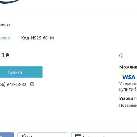
винка
вності
Код:
NS25-601M
13 ₴
Купити
У компан
66) 978-63-32
купити б
поверне