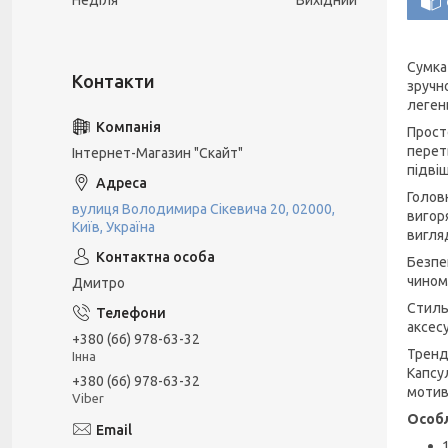
Неділя
Вихідний
Сумка
зручн
леген
Прост
перет
Інтернет-Магазин "Скайт"
підвіш
Голов
вулиця Володимира Сікевича 20, 02000,
вигор
Київ, Україна
вигляд
Безпе
чином
Дмитро
Стиль
аксес
+380 (66) 978-63-32
Тренд
Інна
Капсу
+380 (66) 978-63-32
мотив
Viber
Особл