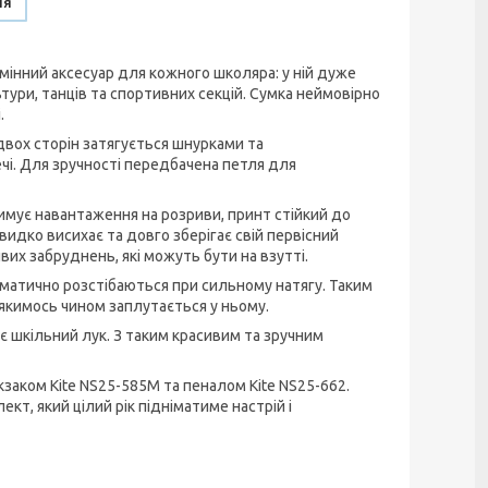
ня
мінний аксесуар для кожного школяра: у ній дуже
тури, танців та спортивних секцій. Сумка неймовірно
.
двох сторін затягується шнурками та
чі. Для зручності передбачена петля для
римує навантаження на розриви, принт стійкий до
видко висихає та довго зберігає свій первісний
вих забруднень, які можуть бути на взутті.
матично розстібаються при сильному натягу. Таким
якимось чином заплутається у ньому.
є шкільний лук. З таким красивим та зручним
заком Kite NS25-585M та пеналом Kite NS25-662.
т, який цілий рік підніматиме настрій і