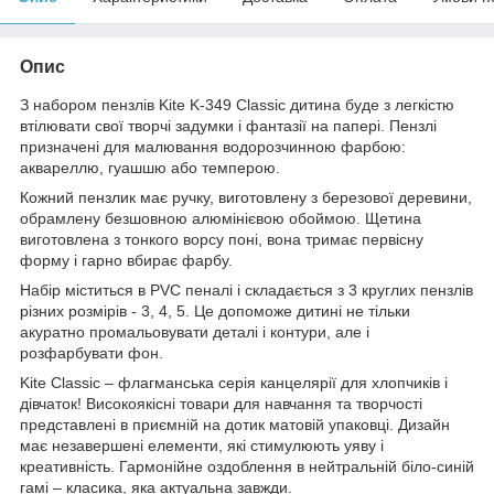
Опис
З набором пензлів Kite K-349 Classic дитина буде з легкістю
втілювати свої творчі задумки і фантазії на папері. Пензлі
призначені для малювання водорозчинною фарбою:
аквареллю, гуашшю або темперою.
Кожний пензлик має ручку, виготовлену з березової деревини,
обрамлену безшовною алюмінієвою обоймою. Щетина
виготовлена з тонкого ворсу поні, вона тримає первісну
форму і гарно вбирає фарбу.
Набір міститься в PVC пеналі і складається з 3 круглих пензлів
різних розмірів - 3, 4, 5. Це допоможе дитині не тільки
акуратно промальовувати деталі і контури, але і
розфарбувати фон.
Kite Classic – флагманська серія канцелярії для хлопчиків і
дівчаток! Високоякісні товари для навчання та творчості
представлені в приємній на дотик матовій упаковці. Дизайн
має незавершені елементи, які стимулюють уяву і
креативність. Гармонійне оздоблення в нейтральній біло-синій
гамі – класика, яка актуальна завжди.