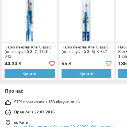
Набір пензлів Kite Classic
Набір пензлів Kite Classic
Набі
(поні круглий 3, 7, 11) K-
(поні круглий 3, 5) K-347
Kite
342
1(си
10, 
44,30
55
135
₴
₴
Купити
Купити
Про нас
97% позитивних з 183 відгуків за рік
Працює з 22.07.2016
м. Київ
вулиця Володимира Сікевича 20, 02000, Київ, Україна