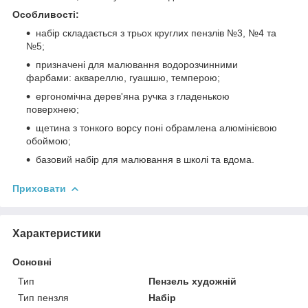
Особливості:
набір складається з трьох круглих пензлів №3, №4 та
№5;
призначені для малювання водорозчинними
фарбами: аквареллю, гуашшю, темперою;
ергономічна дерев'яна ручка з гладенькою
поверхнею;
щетина з тонкого ворсу поні обрамлена алюмінієвою
обоймою;
базовий набір для малювання в школі та вдома.
Приховати
Характеристики
Основні
Тип
Пензель художній
Тип пензля
Набір