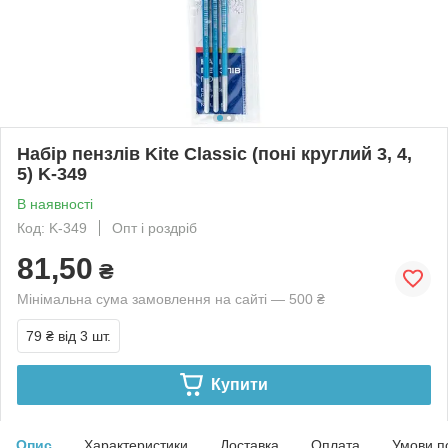
Набір пензлів Kite Classic (поні круглий 3, 4,
5) K-349
В наявності
Код: K-349
Опт і роздріб
81,50
₴
Мінімальна сума замовлення на сайті — 500 ₴
79 ₴
від 3 шт.
Купити
Опис
Характеристики
Доставка
Оплата
Умови п