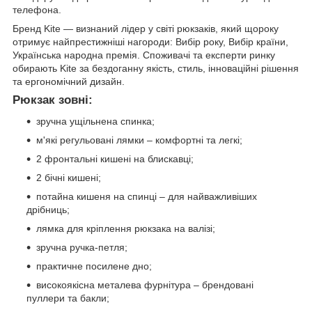
телефона.
Бренд Kite — визнаний лідер у світі рюкзаків, який щороку
отримує найпрестижніші нагороди: Вибір року, Вибір країни,
Українська народна премія. Споживачі та експерти ринку
обирають Kite за бездоганну якість, стиль, інноваційні рішення
та ергономічний дизайн.
Рюкзак зовні:
зручна ущільнена спинка;
м'які регульовані лямки – комфортні та легкі;
2 фронтальні кишені на блискавці;
2 бічні кишені;
потайна кишеня на спинці – для найважливіших
дрібниць;
лямка для кріплення рюкзака на валізі;
зручна ручка-петля;
практичне посилене дно;
високоякісна металева фурнітура – брендовані
пуллери та бакли;