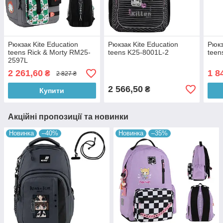
Рюкзак Kite Education
Рюкзак Kite Education
Рюкз
teens Rick & Morty RM25-
teens K25-8001L-2
teen
2597L
2 261,60
1 8
₴
2 827 ₴
2 566,50
₴
Купити
Акційні пропозиції та новинки
Новинка
–40%
Новинка
–35%