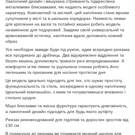
Лаконічний дизайн і вишукана стриманість підкреслена
металевими блискавками, які надають моделі особливого
характеру. Компактний та місткий, цей наплічник стане вірним
супутником у місті та в шкільних коридорах. Наявність лямки
для кріплення на валізі та потайної кишені робить модель
незамінною для подорожей. Завдяки своїй універсальній та
врівноваженій естетиці, наплічник вдало доповнить кожний
образ.
Усе необхідне завжди буде під рукою, адже всередині рюкзака
все продумано до дрібниць. Два відокремлені відділення та
безліч кишень допоможуть тримати речі впорядкованими. А
комфортні м’які лямки та ущільнена спинка роблять його
легеньким та приємним для носіння протягом дня.
Ця модель ідеально підходить для тих, хто шукає простоту,
функціональність та стиль, зосереджені в одному наплічнику.
Ідеальний компаньйон, з яким ти почуватимешся впевнено і
стильно щодня.
Міцні блискавки та якісна фурнітура гарантують довговічність,
а лаконічний дизайн підходить для будь-якого аутфіту.
Рюкзак рекомендований для підлітків та дорослих зростом від
130 см.
В подарунок до рюкзака ви отримаєте модний шнурок для