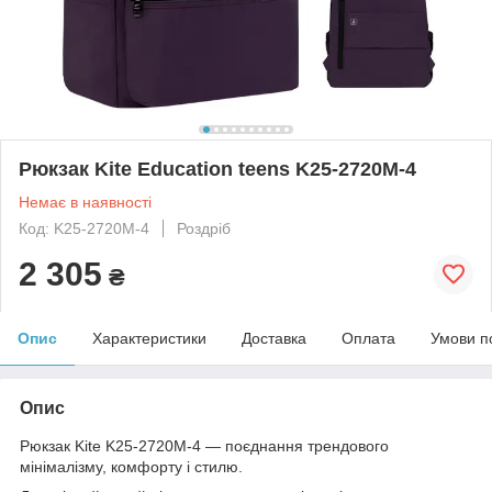
Рюкзак Kite Education teens K25-2720M-4
Немає в наявності
Код: K25-2720M-4
Роздріб
2 305
₴
Опис
Характеристики
Доставка
Оплата
Умови п
Опис
Рюкзак Kite K25-2720M-4 — поєднання трендового
мінімалізму, комфорту і стилю.