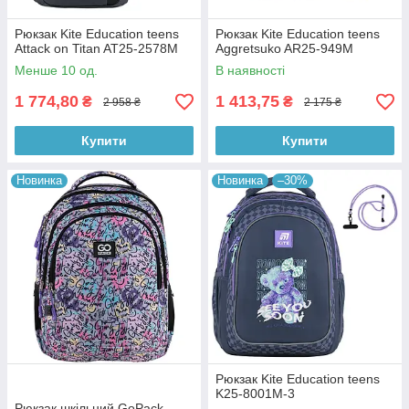
Рюкзак Kite Education teens
Рюкзак Kite Education teens
Attack on Titan AT25-2578M
Aggretsuko AR25-949M
Менше 10 од.
В наявності
1 774,80
1 413,75
₴
₴
2 958 ₴
2 175 ₴
Купити
Купити
Новинка
Новинка
–30%
Рюкзак Kite Education teens
K25-8001M-3
Рюкзак шкільний GoPack