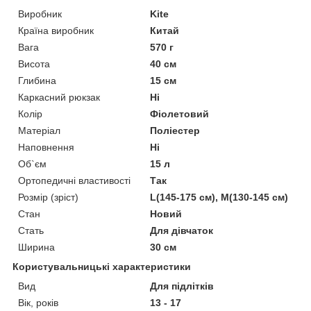
Виробник
Kite
Країна виробник
Китай
Вага
570 г
Висота
40 см
Глибина
15 см
Каркасний рюкзак
Ні
Колір
Фіолетовий
Матеріал
Поліестер
Наповнення
Ні
Об`єм
15 л
Ортопедичні властивості
Так
Розмір (зріст)
L(145-175 см), M(130-145 см)
Стан
Новий
Стать
Для дівчаток
Ширина
30 см
Користувальницькі характеристики
Вид
Для підлітків
Вік, років
13 - 17