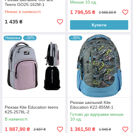
Менше 10 од.
Teens GO25-162M-1
Немає в наявності
1 796,55
₴
2 566,50 ₴
1 435
₴
Купити
Новинка
–30%
–30%
Рюкзак шкільний Kite
Рюкзак Kite Education teens
Education K22-855M-1
K25-2578L-2
Готово до відправки менше
В наявності
10 од.
1 887,90
1 361,50
₴
₴
2 697 ₴
1 945 ₴