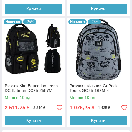
Купити
Купити
Новинка
–25%
Новинка
–25%
Рюкзак Kite Education teens
Рюкзак шкільний GoPack
DC Batman DC25-2587M
Teens GO25-162M-4
Менше 10 од.
Менше 10 од.
2 511,75
1 076,25
₴
₴
3 349 ₴
1 435 ₴
Купити
Купити