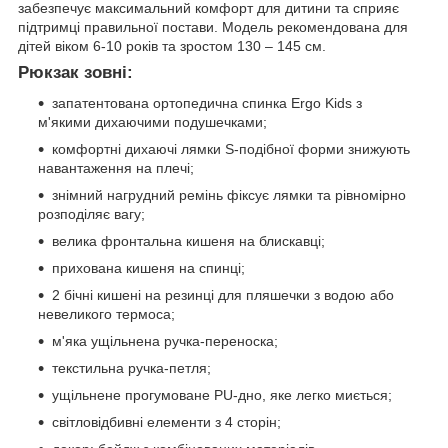
забезпечує максимальний комфорт для дитини та сприяє
підтримці правильної постави. Модель рекомендована для
дітей віком 6-10 років та зростом 130 – 145 см.
Рюкзак зовні:
запатентована ортопедична спинка Ergo Kids з
м'якими дихаючими подушечками;
комфортні дихаючі лямки S-подібної форми знижують
навантаження на плечі;
знімний нагрудний ремінь фіксує лямки та рівномірно
розподіляє вагу;
велика фронтальна кишеня на блискавці;
прихована кишеня на спинці;
2 бічні кишені на резинці для пляшечки з водою або
невеликого термоса;
м'яка ущільнена ручка-переноска;
текстильна ручка-петля;
ущільнене прогумоване PU-дно, яке легко миється;
світловідбивні елементи з 4 сторін;