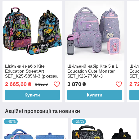
Шкільний набір Kite
Шкільний набір Kite 5 в 1
Шкіл
Education Street Art
Education Cute Monster
Educ
SET_K25-585M-3 (рюкзак,
SET_K26-773M-3
SET
пенал, сумка)
2 665,60
3 870
2 7
₴
₴
3 332 ₴
Купити
Купити
Акційні пропозиції та новинки
–40%
–35%