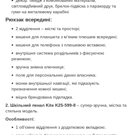
декор: бейдж з комбінованих матеріалів,
світловідбивний друк, брелок-підвіска з паракорду та
гуми на металевому карабіні.
Рюкзак всередині:
2 відділення – місткі та просторі;
кишеня для планшета з м'яким плюшем всередині;
кишеня для телефона з плюшевою вставкою;
внутрішня система роздільників з фіксуючою
резинкою;
зручна знімна ключниця;
поле для персональних даних власника;
іконки внутрішньої навігації, які підказують
призначення кожної кишені;
міцна брендована підкладка.
2. Шкільний пенал Kite K25-599-8
– супер-зручна, містка та
стильна модель.
Особливості:
1 об'ємне відділення з додатковою вкладкою;