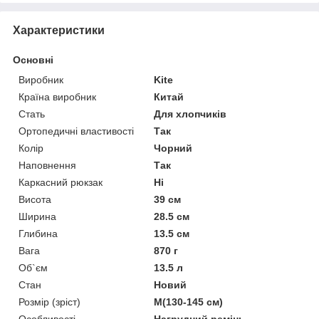
Характеристики
Основні
Виробник
Kite
Країна виробник
Китай
Стать
Для хлопчиків
Ортопедичні властивості
Так
Колір
Чорний
Наповнення
Так
Каркасний рюкзак
Ні
Висота
39 см
Ширина
28.5 см
Глибина
13.5 см
Вага
870 г
Об`єм
13.5 л
Стан
Новий
Розмір (зріст)
M(130-145 см)
Особливості
Нагрудний ремінь,