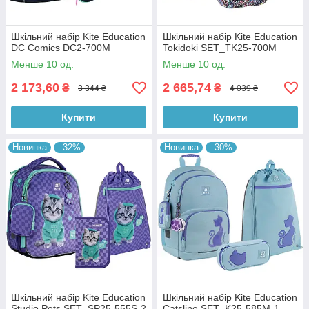
Шкільний набір Kite Education
Шкільний набір Kite Education
DC Comics DC2-700M
Tokidoki SET_TK25-700M
Менше 10 од.
Менше 10 од.
2 173,60
2 665,74
₴
₴
3 344 ₴
4 039 ₴
Купити
Купити
Новинка
–32%
Новинка
–30%
Шкільний набір Kite Education
Шкільний набір Kite Education
Studio Pets SET_SP25-555S-2
Catsline SET_K25-585M-1