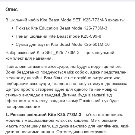
Опис
В шкільний набір Kite Beast Mode SET_K25-773M-3 входить:
Рюкзак Kite Education Beast Mode K25-773M-3
Пенал шкільний Kite Beast mode K25-599-8
Сумка для взуття Kite Beast Mode K25-601M-10
Набір шкільний Kite SET_K25-773M-3 – це капсульний
комплект для навчання.
Найголовніші шкільні аксесуари, які будуть поруч цілий рік.
Вони бездоганно поєднуються між собою, адже представлені
в єдиному дизайні. Вам більше не потрібно витрачати час,
підбираючи аксесуари, які ідеально пасуватимуть до рюкзака.
Це тріо просто створене одне для одного та неймовірно
стильно виглядає в тандемі. Дитина буде в захваті від
ефектного комплекту, завдяки якому її шкільний лук буде
неперевершеним.
1. Рюкзак шкільний Kite K25-773M-3
– м'яка ортопедична
модель з максимальною кількістю кишень. М’які рюкзаки
мають полегшену вагу, що дуже важливо для наплічника, який
дитина носитиме щодня. Ортопедична конструкція