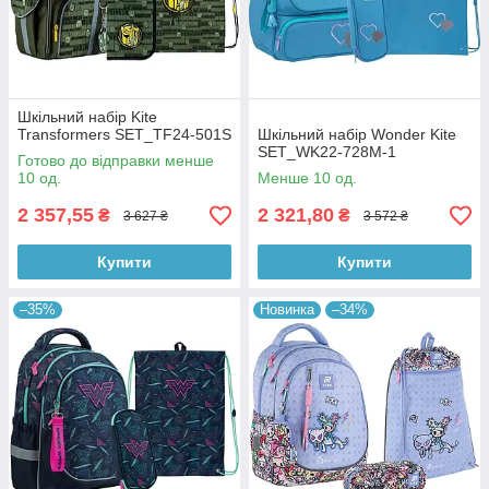
Шкільний набір Kite
Transformers SET_TF24-501S
Шкільний набір Wonder Kite
SET_WK22-728M-1
Готово до відправки менше
10 од.
Менше 10 од.
2 357,55
2 321,80
₴
₴
3 627 ₴
3 572 ₴
Купити
Купити
–35%
Новинка
–34%