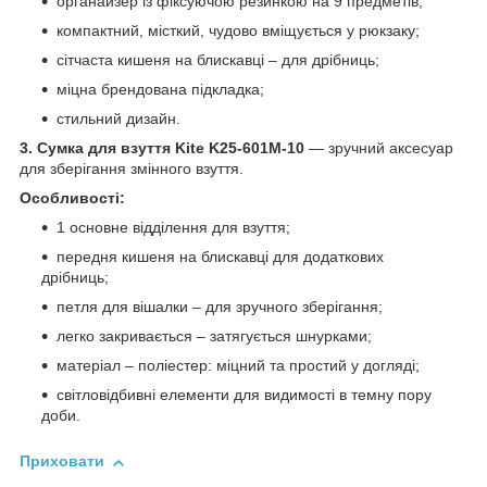
органайзер із фіксуючою резинкою на 9 предметів;
компактний, місткий, чудово вміщується у рюкзаку;
сітчаста кишеня на блискавці – для дрібниць;
міцна брендована підкладка;
стильний дизайн.
3. Сумка для взуття Kite K25-601M-10
— зручний аксесуар
для зберігання змінного взуття.
Особливості:
1 основне відділення для взуття;
передня кишеня на блискавці для додаткових
дрібниць;
петля для вішалки – для зручного зберігання;
легко закривається – затягується шнурками;
матеріал – поліестер: міцний та простий у догляді;
світловідбивні елементи для видимості в темну пору
доби.
Приховати