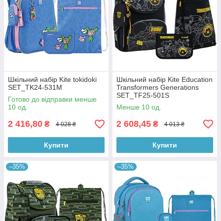
Шкільний набір Kite tokidoki
Шкільний набір Kite Education
SET_TK24-531M
Transformers Generations
SET_TF25-501S
Готово до відправки менше
10 од.
Менше 10 од.
2 416,80
2 608,45
₴
₴
4 028 ₴
4 013 ₴
Купити
Купити
–35%
–35%