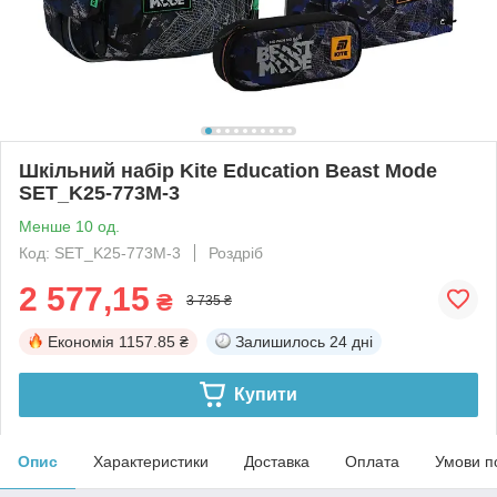
Шкільний набір Kite Education Beast Mode
SET_K25-773M-3
Менше 10 од.
Код: SET_K25-773M-3
Роздріб
2 577,15
₴
3 735 ₴
Економія
1157.85 ₴
Залишилось
24 дні
Купити
Опис
Характеристики
Доставка
Оплата
Умови п