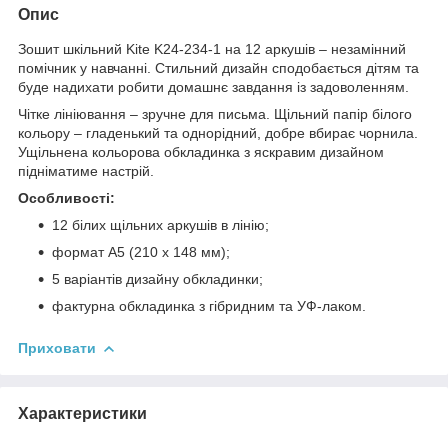
Опис
Зошит шкільний Kite K24-234-1 на 12 аркушів – незамінний
помічник у навчанні. Стильний дизайн сподобається дітям та
буде надихати робити домашнє завдання із задоволенням.
Чітке лініювання – зручне для письма. Щільний папір білого
кольору – гладенький та однорідний, добре вбирає чорнила.
Ущільнена кольорова обкладинка з яскравим дизайном
підніматиме настрій.
Особливості:
12 білих щільних аркушів в лінію;
формат А5 (210 х 148 мм);
5 варіантів дизайну обкладинки;
фактурна обкладинка з гібридним та УФ-лаком.
Приховати
Характеристики