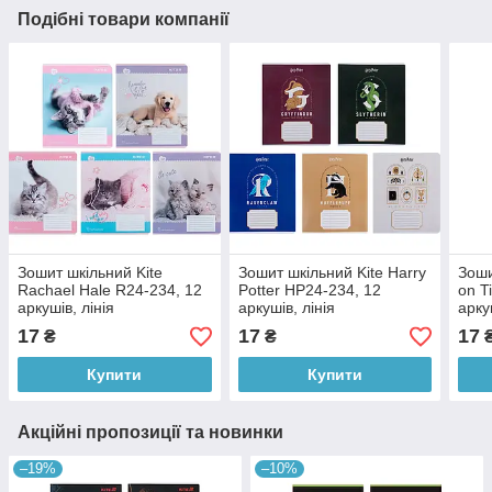
Подібні товари компанії
Зошит шкільний Kite
Зошит шкільний Kite Harry
Зоши
Rachael Hale R24-234, 12
Potter HP24-234, 12
on T
аркушів, лінія
аркушів, лінія
арку
17
17
17
₴
₴
Купити
Купити
Акційні пропозиції та новинки
–19%
–10%