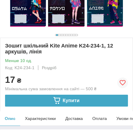
Зошит шкільний Kite Anime K24-234-1, 12
аркушів, лінія
Менше 10 од.
Код: K24-234-1
Роздріб
17
₴
Мінімальна сума замовлення на сайті — 500 ₴
Купити
Опис
Характеристики
Доставка
Оплата
Умови п