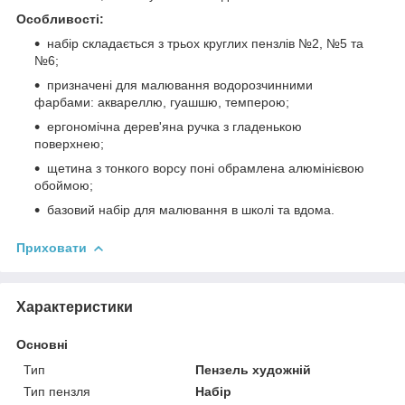
Особливості:
набір складається з трьох круглих пензлів №2, №5 та
№6;
призначені для малювання водорозчинними
фарбами: аквареллю, гуашшю, темперою;
ергономічна дерев'яна ручка з гладенькою
поверхнею;
щетина з тонкого ворсу поні обрамлена алюмінієвою
обоймою;
базовий набір для малювання в школі та вдома.
Приховати
Характеристики
Основні
Тип
Пензель художній
Тип пензля
Набір