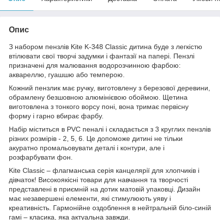
Опис
З набором пензлів Kite K-348 Classic дитина буде з легкістю
втілювати свої творчі задумки і фантазії на папері. Пензлі
призначені для малювання водорозчинною фарбою:
аквареллю, гуашшю або темперою.
Кожний пензлик має ручку, виготовлену з березової деревини,
обрамлену безшовною алюмінієвою обоймою. Щетина
виготовлена з тонкого ворсу поні, вона тримає первісну
форму і гарно вбирає фарбу.
Набір міститься в PVC пеналі і складається з 3 круглих пензлів
різних розмірів - 2, 5, 6. Це допоможе дитині не тільки
акуратно промальовувати деталі і контури, але і
розфарбувати фон.
Kite Classic – флагманська серія канцелярії для хлопчиків і
дівчаток! Високоякісні товари для навчання та творчості
представлені в приємній на дотик матовій упаковці. Дизайн
має незавершені елементи, які стимулюють уяву і
креативність. Гармонійне оздоблення в нейтральній біло-синій
гамі – класика, яка актуальна завжди.