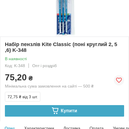
Набір пензлів Kite Classic (поні круглий 2, 5
,6) K-348
В наявності
Код: K-348
Опт і роздріб
75,20
₴
Мінімальна сума замовлення на сайті — 500 ₴
72,75 ₴
від 3 шт.
Купити
Опис
Характеристики
Доставка
Оплата
Умови п