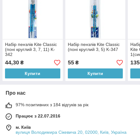
Набір пензлів Kite Classic
Набір пензлів Kite Classic
Набі
(поні круглий 3, 7, 11) K-
(поні круглий 3, 5) K-347
Kite
342
1(си
10, 
44,30
55
135
₴
₴
Купити
Купити
Про нас
97% позитивних з 184 відгуків за рік
Працює з 22.07.2016
м. Київ
вулиця Володимира Сікевича 20, 02000, Київ, Україна