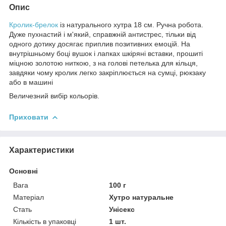
Опис
Кролик-брелок
із натурального хутра 18 см. Ручна робота.
Дуже пухнастий і м'який, справжній антистрес, тільки від
одного дотику досягає приплив позитивних емоцій. На
внутрішньому боці вушок і лапках шкіряні вставки, прошиті
міцною золотою ниткою, з на голові петелька для кільця,
завдяки чому кролик легко закріплюється на сумці, рюкзаку
або в машині
Величезний вибір кольорів.
Приховати
Характеристики
Основні
Вага
100 г
Матеріал
Хутро натуральне
Стать
Унісекс
Кількість в упаковці
1 шт.