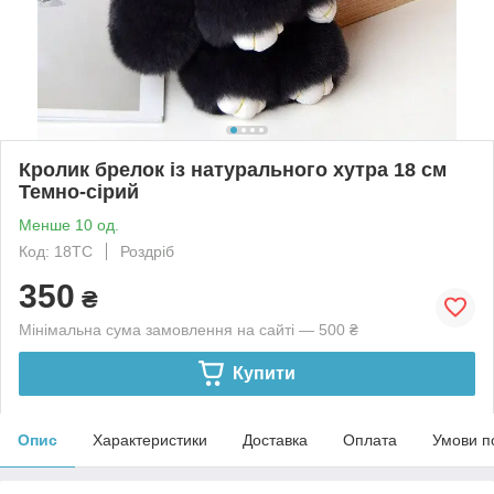
Кролик брелок із натурального хутра 18 см
Темно-сірий
Менше 10 од.
Код: 18ТС
Роздріб
350
₴
Мінімальна сума замовлення на сайті — 500 ₴
Купити
Опис
Характеристики
Доставка
Оплата
Умови п