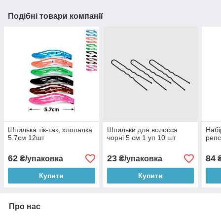
Подібні товари компанії
Шпилька тік-так, хлопалка
Шпильки для волосся
Набі
5.7см 12шт
чорні 5 см 1 уп 10 шт
репс
62
23
84
₴/упаковка
₴/упаковка
₴
Купити
Купити
Про нас