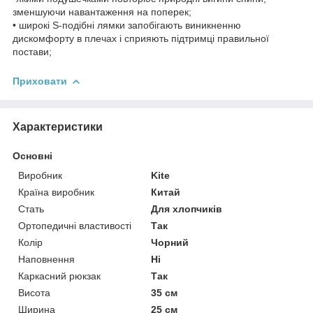
зменшуючи навантаження на поперек;
• широкі S-подібні лямки запобігають виникненню
дискомфорту в плечах і сприяють підтримці правильної
постави;
Приховати
Характеристики
Основні
Виробник
Kite
Країна виробник
Китай
Стать
Для хлопчиків
Ортопедичні властивості
Так
Колір
Чорний
Наповнення
Ні
Каркасний рюкзак
Так
Висота
35 см
Ширина
25 см