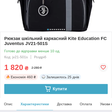
Рюкзак шкільний каркасний Kite Education FC
Juventus JV21-501S
Готово до відправки менше 10 од.
Код: jv21-501s
Роздріб
1 820
₴
2 280 ₴
Економія
460 ₴
Залишилось
25 днів
Купити
Опис
Характеристики
Доставка
Оплата
Умови 