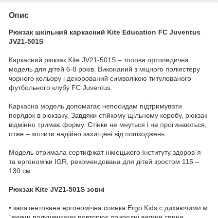
Опис
Рюкзак шкільний каркасний Kite Education FC Juventus
JV21-501S
Каркасний рюкзак Kite JV21-501S – топова ортопедична
модель для дітей 6-8 років. Виконаний з міцного поліестеру
чорного кольору і декорований символікою титулованого
футбольного клубу FC Juventus.
Каркасна модель допомагає непосидам підтримувати
порядок в рюкзаку. Завдяки стійкому щільному коробу, рюкзак
відмінно тримає форму. Стінки не мнуться і не прогинаються,
отже – зошити надійно захищені від пошкоджень.
Модель отримала сертифікат німецького Інституту здоров´я
та ергономіки IGR, рекомендована для дітей зростом 115 –
130 см.
Рюкзак Kite JV21-501S зовні
• запатентована ергономічна спинка Ergo Kids c дихаючими м
´якими подушечками повторює природні вигини спини,