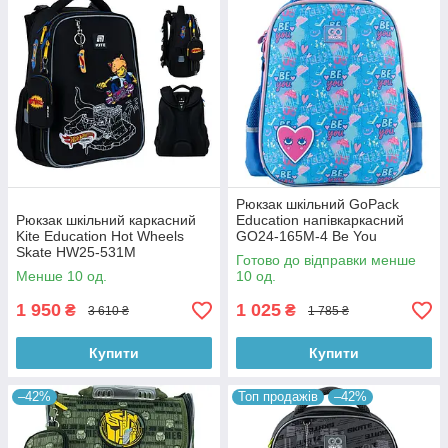
Рюкзак шкільний GoPack
Рюкзак шкільний каркасний
Education напівкаркасний
Kite Education Hot Wheels
GO24-165M-4 Be You
Skate HW25-531M
Готово до відправки менше
Менше 10 од.
10 од.
1 950
1 025
₴
₴
3 610 ₴
1 785 ₴
Купити
Купити
–42%
Топ продажів
–42%