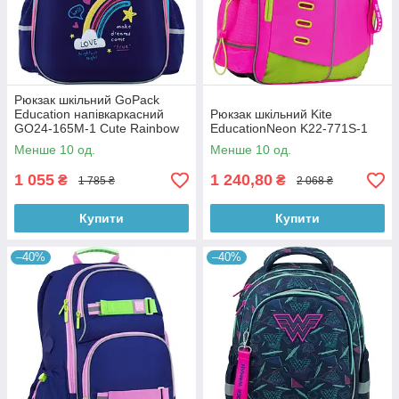
Рюкзак шкільний GoPack
Education напівкаркасний
Рюкзак шкільний Kite
GO24-165M-1 Cute Rainbow
EducationNeon K22-771S-1
Менше 10 од.
Менше 10 од.
1 055
1 240,80
₴
₴
1 785 ₴
2 068 ₴
Купити
Купити
–40%
–40%