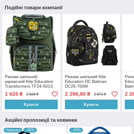
Подібні товари компанії
Рюкзак шкільний
Рюкзак шкільний Kite
Рюкз
каркасний Kite Education
Education DC Batman
Educ
Transformers TF24-501S
DC25-700M
Bat
1 626
2 296,80
2 2
₴
₴
2 826 ₴
2 871 ₴
Купити
Купити
Акційні пропозиції та новинки
Новинка
–46%
–43%