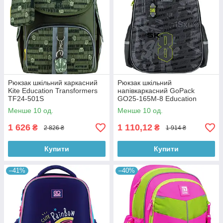
Рюкзак шкільний каркасний
Рюкзак шкільний
Kite Education Transformers
напівкаркасний GoPack
TF24-501S
GO25-165M-8 Education
Skate
Менше 10 од.
Менше 10 од.
1 626
1 110,12
₴
₴
2 826 ₴
1 914 ₴
Купити
Купити
–41%
–40%