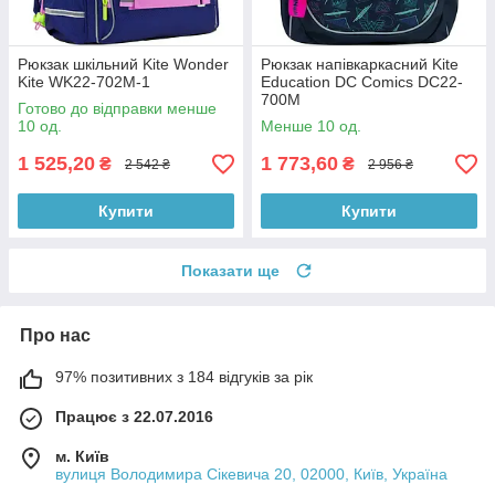
Рюкзак шкільний Kite Wonder
Рюкзак напівкаркасний Kite
Kite WK22-702M-1
Education DC Comics DC22-
700M
Готово до відправки менше
10 од.
Менше 10 од.
1 525,20
1 773,60
₴
₴
2 542 ₴
2 956 ₴
Купити
Купити
Показати ще
Про нас
97% позитивних з 184 відгуків за рік
Працює з 22.07.2016
м. Київ
вулиця Володимира Сікевича 20, 02000, Київ, Україна