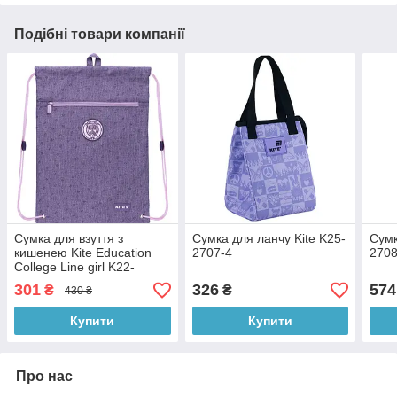
Подібні товари компанії
Сумка для взуття з
Сумка для ланчу Kite K25-
Сумк
кишенею Kite Education
2707-4
2708
College Line girl K22-
601M-1
301
326
574
₴
₴
430 ₴
Купити
Купити
Про нас