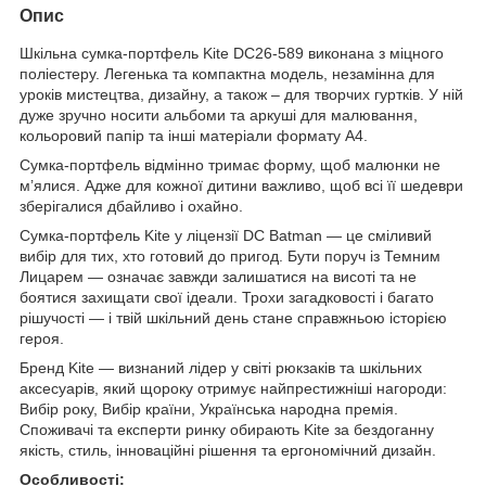
Опис
Шкільна сумка-портфель Kite DC26-589 виконана з міцного
поліестеру. Легенька та компактна модель, незамінна для
уроків мистецтва, дизайну, а також – для творчих гуртків. У ній
дуже зручно носити альбоми та аркуші для малювання,
кольоровий папір та інші матеріали формату А4.
Сумка-портфель відмінно тримає форму, щоб малюнки не
м’ялися. Адже для кожної дитини важливо, щоб всі її шедеври
зберігалися дбайливо і охайно.
Сумка-портфель Kite у ліцензії DC Batman — це сміливий
вибір для тих, хто готовий до пригод. Бути поруч із Темним
Лицарем — означає завжди залишатися на висоті та не
боятися захищати свої ідеали. Трохи загадковості і багато
рішучості — і твій шкільний день стане справжньою історією
героя.
Бренд Kite — визнаний лідер у світі рюкзаків та шкільних
аксесуарів, який щороку отримує найпрестижніші нагороди:
Вибір року, Вибір країни, Українська народна премія.
Споживачі та експерти ринку обирають Kite за бездоганну
якість, стиль, інноваційні рішення та ергономічний дизайн.
Особливості: