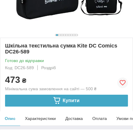
Шкільна текстильна сумка Kite DC Comics
DC26-589
Готово до відправки
Код: DC26-589
Роздріб
473
₴
Мінімальна сума замовлення на сайті — 500 ₴
Купити
Опис
Характеристики
Доставка
Оплата
Умови п