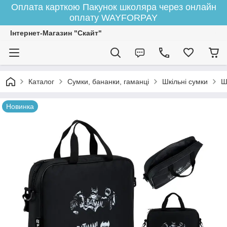
Оплата карткою Пакунок школяра через онлайн
оплату WAYFORPAY
Інтернет-Магазин "Скайт"
Каталог
Сумки, бананки, гаманці
Шкільні сумки
Ш
Новинка