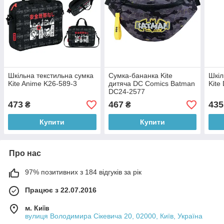
Шкільна текстильна сумка
Сумка-бананка Kite
Шкіл
Kite Anime K26-589-3
дитяча DC Comics Batman
Kite
DC24-2577
473
467
435
₴
₴
Купити
Купити
Про нас
97% позитивних з 184 відгуків за рік
Працює з 22.07.2016
м. Київ
вулиця Володимира Сікевича 20, 02000, Київ, Україна