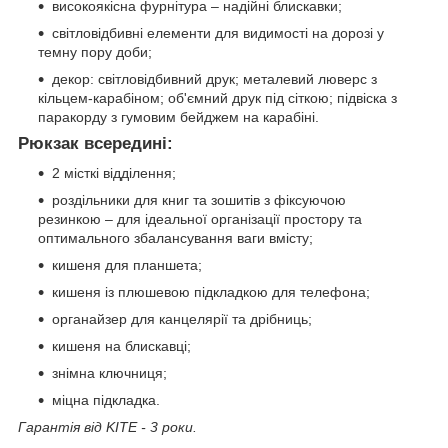
високоякісна фурнітура – надійні блискавки;
світловідбивні елементи для видимості на дорозі у
темну пору доби;
декор: світловідбивний друк; металевий люверс з
кільцем-карабіном; об'ємний друк під сіткою; підвіска з
паракорду з гумовим бейджем на карабіні.
Рюкзак всередині:
2 місткі відділення;
роздільники для книг та зошитів з фіксуючою
резинкою – для ідеальної організації простору та
оптимального збалансування ваги вмісту;
кишеня для планшета;
кишеня із плюшевою підкладкою для телефона;
органайзер для канцелярії та дрібниць;
кишеня на блискавці;
знімна ключниця;
міцна підкладка.
Гарантія від KITE - 3 роки.