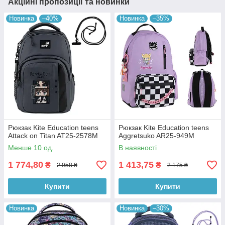
Акційні пропозиції та новинки
Новинка
–40%
Новинка
–35%
Рюкзак Kite Education teens
Рюкзак Kite Education teens
Attack on Titan AT25-2578M
Aggretsuko AR25-949M
Менше 10 од.
В наявності
1 774,80
1 413,75
₴
₴
2 958 ₴
2 175 ₴
Купити
Купити
Новинка
Новинка
–30%