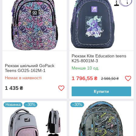
Рюкзак Kite Education teens
K25-8001M-3
Рюкзак шкільний GoPack
Менше 10 од.
Teens GO25-162M-1
Немає в наявності
1 796,55
₴
2 566,50 ₴
1 435
₴
Купити
Новинка
–30%
–30%