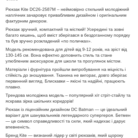
Рюкзак Kite DC26-2587M – неймовірно стильний молодіжний
наплічник зачаровує привабливим дизайном і оригінальним
фактурним декором.
Рюкзак зручний, компактний та місткий! Усередині та зовні
багато кишень, щоб вміст зберігався в бездоганному порядку
та був зручно розкладений «по поличках».
Модель рекомендована для дітей від 9-12 років, на зріст від
130-145 см. Вона ефектно доповнить стиль та стане
улюбленим аксесуаром для школи та прогулянок містом.
Матеріали і фурнітура пройшли випробування на міцність і
стійкість до зношування. Тканина не вигорає, довго зберігає
первинний вигляд. Блискавки – якісні та надійні, працюють
плавно.
Трендова молодіжна модель – популярний хіт стріт-стайлу та
яскрава зірка шкільних коридорів!
Рюкзак із ліцензійним дизайном DC Batman — це ідеальний
варіант для шанувальників легендарного супергероя. Бетмен
— це символ справедливості та сили, який надихає і дарує
впевненість.
Бренд Kite — визнаний лідер у світі рюкзаків, який щороку