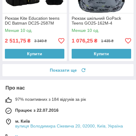
Рюкзак Kite Education teens
Рюкзак шкільний GoPack
DC Batman DC25-2587M
Teens GO25-162M-4
Менше 10 од.
Менше 10 од.
2 511,75
1 076,25
₴
₴
3 349 ₴
1 435 ₴
Купити
Купити
Показати ще
Про нас
97% позитивних з 184 відгуків за рік
Працює з 22.07.2016
м. Київ
вулиця Володимира Сікевича 20, 02000, Київ, Україна