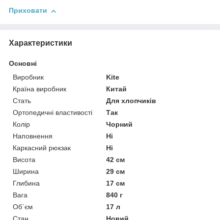
Приховати
Характеристики
Основні
Виробник
Kite
Країна виробник
Китай
Стать
Для хлопчиків
Ортопедичні властивості
Так
Колір
Чорний
Наповнення
Ні
Каркасний рюкзак
Ні
Висота
42 см
Ширина
29 см
Глибина
17 см
Вага
840 г
Об`єм
17 л
Стан
Новий