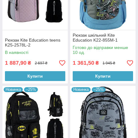
Рюкзак шкільний Kite
Рюкзак Kite Education teens
Education K22-855M-1
K25-2578L-2
Готово до відправки менше
В наявності
10 од.
1 887,90
1 361,50
₴
₴
2 697 ₴
1 945 ₴
Купити
Купити
Новинка
–25%
Новинка
–25%