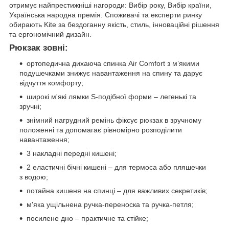
отримує найпрестижніші нагороди: Вибір року, Вибір країни,
Українська народна премія. Споживачі та експерти ринку
обирають Kite за бездоганну якість, стиль, інноваційні рішення
та ергономічний дизайн.
Рюкзак зовні:
ортопедична дихаюча спинка Air Comfort з м’якими
подушечками знижує навантаження на спину та дарує
відчуття комфорту;
широкі м'які лямки S-подібної форми – легенькі та
зручні;
знімний нагрудний ремінь фіксує рюкзак в зручному
положенні та допомагає рівномірно розподілити
навантаження;
3 накладні передні кишені;
2 еластичні бічні кишені – для термоса або пляшечки
з водою;
потайна кишеня на спинці – для важливих секретиків;
м'яка ущільнена ручка-переноска та ручка-петля;
посилене дно – практичне та стійке;