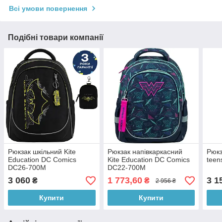
Всі умови повернення
Подібні товари компанії
Рюкзак шкільний Kite
Рюкзак напівкаркасний
Рюкз
Education DC Comics
Kite Education DC Comics
teen
DC26-700M
DC22-700M
3 060
1 773,60
3 1
₴
₴
2 956 ₴
Купити
Купити