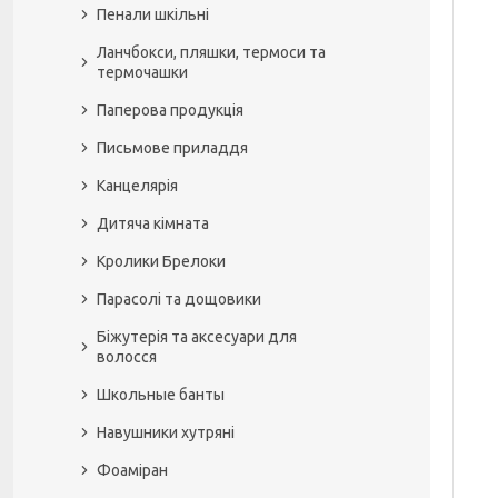
Пенали шкільні
Ланчбокси, пляшки, термоси та
термочашки
Паперова продукція
Письмове приладдя
Канцелярія
Дитяча кімната
Кролики Брелоки
Парасолі та дощовики
Біжутерія та аксесуари для
волосся
Школьные банты
Навушники хутряні
Фоаміран