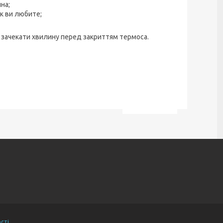
на;
к ви любите;
 зачекати хвилину перед закриттям термоса.
сті