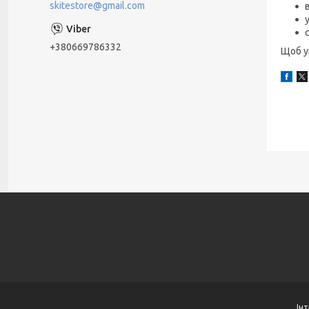
skitestore@gmail.com
+380669786332
Щоб у