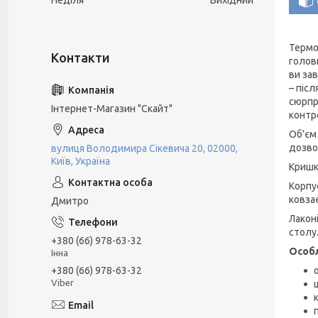
Неділя
Вихідний
Термо
голов
ви за
– піс
сюрпри
Інтернет-Магазин "Скайт"
контр
Об’єм
дозво
вулиця Володимира Сікевича 20, 02000,
Київ, Україна
Кришк
Корпу
ковзає
Дмитро
Лаконі
столу
+380 (66) 978-63-32
Особл
Інна
+380 (66) 978-63-32
Viber