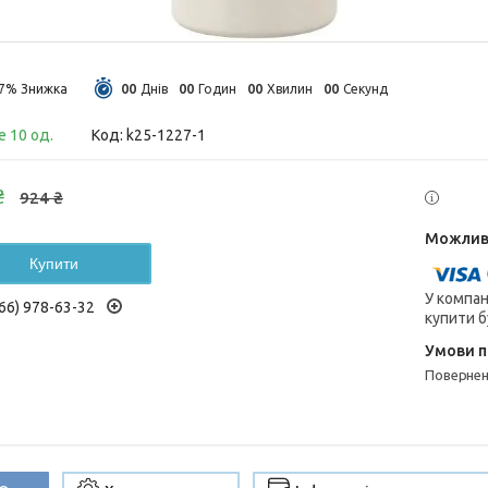
0
0
0
0
0
0
0
0
27%
Днів
Годин
Хвилин
Секунд
 10 од.
Код:
k25-1227-1
₴
924 ₴
Купити
У компан
66) 978-63-32
купити б
поверне