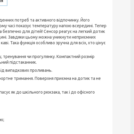
ня
денних потреб та активного відпочинку. Його
ому часі показує температуру напою всередині. Тепер
а безпечно для дітей! Сенсор реагує на легкий дотик
едині. Завдяки цьому можна уникнути неприємних
ві. Така функція особливо зручна для всіх, хто цінує
, тренування чи прогулянку. Компактний розмір
ьний підстаканник.
від випадкових проливань.
ортне тримання. Поверхня приємна на дотик та не
асує як до шкільного рюкзака, так і до офісного
ю;