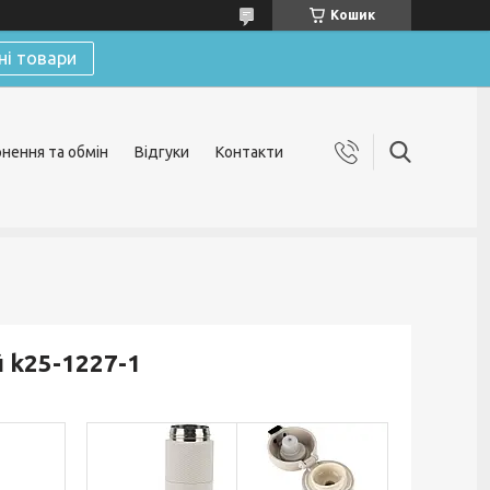
Кошик
ні товари
нення та обмін
Відгуки
Контакти
 k25-1227-1