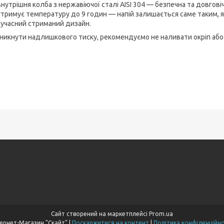
внутрішня колба з нержавіючої сталі AISI 304 — безпечна та довговіч
утримує температуру до 9 годин — напій залишається саме таким, я
сучасний стриманий дизайн.
никнути надлишкового тиску, рекомендуємо не наливати окріп або
Сайт створений на маркетплейсі
Prom.ua
Інтернет-Магазин "Скайт" |
Поскаржитися на контент
|
Політика конфіденційно