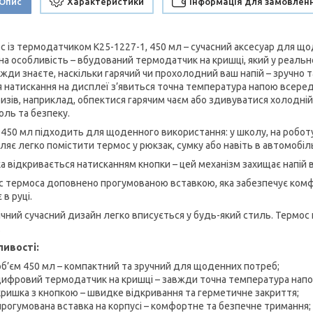
Опис
Характеристики
Інформація для замовлен
с із термодатчиком K25-1227-1, 450 мл – сучасний аксесуар для що
на особливість – вбудований термодатчик на кришці, який у реальн
вжди знаєте, наскільки гарячий чи прохолодний ваш напій – зручно т
ля натискання на дисплеї з’явиться точна температура напою всер
зів, наприклад, обпектися гарячим чаєм або здивуватися холодній ка
оль та безпеку.
 450 мл підходить для щоденного використання: у школу, на роботу
ляє легко помістити термос у рюкзак, сумку або навіть в автомобіл
а відкривається натисканням кнопки – цей механізм захищає напій 
с термоса доповнено прогумованою вставкою, яка забезпечує комф
 в руці.
чний сучасний дизайн легко вписується у будь-який стиль. Термос п
.
ивості:
об’єм 450 мл – компактний та зручний для щоденних потреб;
цифровий термодатчик на кришці – завжди точна температура напо
кришка з кнопкою – швидке відкривання та герметичне закриття;
прогумована вставка на корпусі – комфортне та безпечне тримання;