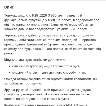
Опис
Термокружка Kite K25-1226-3 550 мл — стильна й
функціональна супутниця у місті, на роботі, в подорожах або
під час тривалих прогулянок. Завдяки місткому об’єму ви
зможете довше насолоджуватись улюбленим напоєм.
Термокружка надійно утримує температуру до 5 годин —
гарячий напій залишається гарячим, холодний — приємно
прохолодним. Ідеальний вибір для чаю, кави, лимонаду,
компоту або будь-якого іншого напою, який хочеться мати під
рукою.
Модель має два варіанти для пиття:
силіконову трубочку — для зручності в русі;
класичний отвір — для звичного способу пиття.
Обидва отвори закриваються герметичними клапанами, які
запобігають протіканню.
Зручна ручка зі штучної шкіри приємна на дотик і додає
комфорту у використанні. А матова поверхня не лише
естетично виглядає, а й не ковзає в руках.
Колба виготовлена з нержавіючої сталі AISI 304 — це