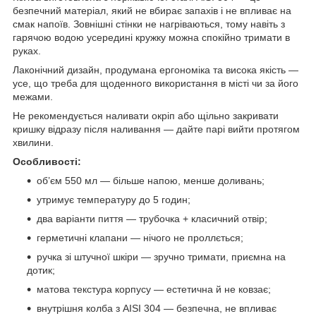
безпечний матеріал, який не вбирає запахів і не впливає на
смак напоїв. Зовнішні стінки не нагріваються, тому навіть з
гарячою водою усередині кружку можна спокійно тримати в
руках.
Лаконічний дизайн, продумана ергономіка та висока якість —
усе, що треба для щоденного використання в місті чи за його
межами.
Не рекомендується наливати окріп або щільно закривати
кришку відразу після наливання — дайте парі вийти протягом
хвилини.
Особливості:
об’єм 550 мл — більше напою, менше доливань;
утримує температуру до 5 годин;
два варіанти пиття — трубочка + класичний отвір;
герметичні клапани — нічого не проллється;
ручка зі штучної шкіри — зручно тримати, приємна на
дотик;
матова текстура корпусу — естетична й не ковзає;
внутрішня колба з AISI 304 — безпечна, не впливає