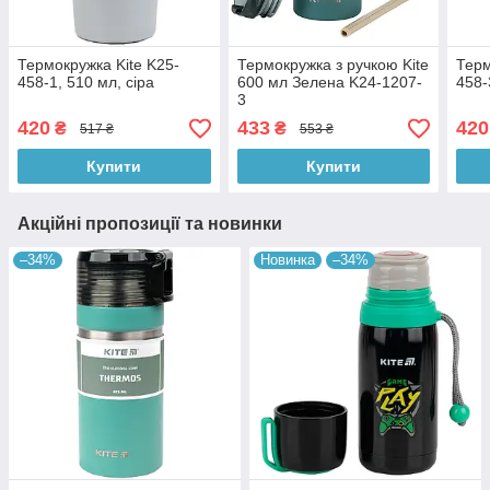
Термокружка Kite K25-
Термокружка з ручкою Kite
Терм
458-1, 510 мл, сіра
600 мл Зелена K24-1207-
458-
3
420
433
420
₴
₴
517 ₴
553 ₴
Купити
Купити
Акційні пропозиції та новинки
–34%
Новинка
–34%