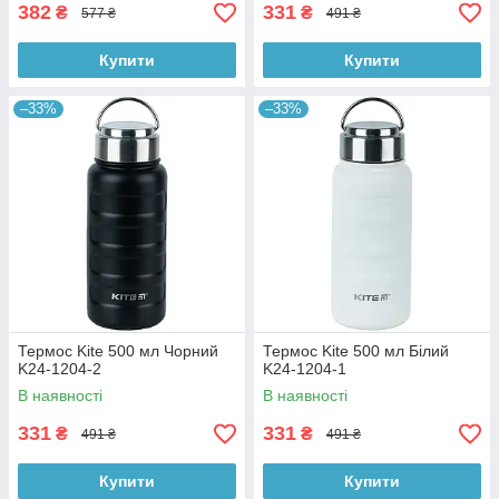
382
331
₴
₴
577 ₴
491 ₴
Купити
Купити
–33%
–33%
Термос Kite 500 мл Чорний
Термос Kite 500 мл Білий
K24-1204-2
K24-1204-1
В наявності
В наявності
331
331
₴
₴
491 ₴
491 ₴
Купити
Купити