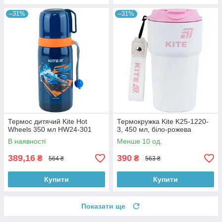
–31%
–31%
Термос дитячий Kite Hot
Термокружка Kite K25-1220-
Wheels 350 мл HW24-301
3, 450 мл, біло-рожева
В наявності
Менше 10 од.
389,16
390
₴
₴
564 ₴
563 ₴
Купити
Купити
Показати ще