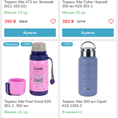
Термос Kite 473 мл Зелений
Термос Kite Cyber Чорний
(K21-320-02)
350 мл K25-301-1
Менше 10 од.
Менше 10 од.
390
382
₴
₴
590 ₴
577 ₴
Купити
Купити
Новинка
–34%
–33%
Термос Kite Feel Good K25-
Термос Kite 500 мл Cірий
301-2, 350 мл
K24-1204-3
Менше 10 од.
В наявності