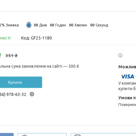
0
0
0
0
0
0
0
0
22%
Днів
Годин
Хвилин
Секунд
вності
Код:
GF25-1180
₴
351 ₴
альна сума замовлення на сайті — 500 ₴
Купити
У компан
купити б
66) 978-63-32
поверне