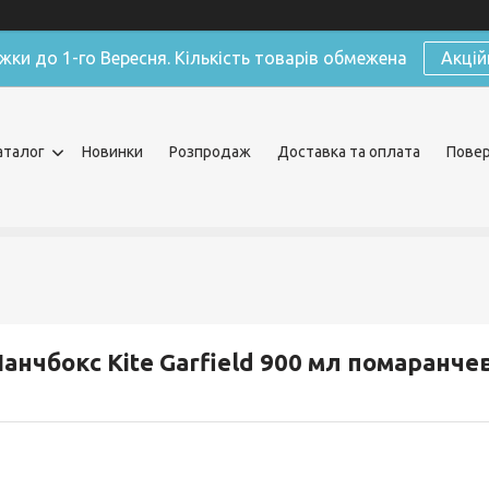
жки до 1-го Вересня. Кількість товарів обмежена
Акцій
аталог
Новинки
Розпродаж
Доставка та оплата
Повер
анчбокс Kite Garfield 900 мл помаранче