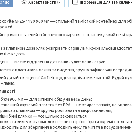
Опис
Характеристики
Інформація для замовлен
окс Kite GF25-1180 900 мл — стильний та місткий контейнер для обід
орожей.
йнер виготовлений із безпечного харчового пластику, який не вбирає
 з клапаном дозволяє розігрівати страву в мікрохвильовці (достатн
о її фіксують.
дині — містке відділення для ваших улюблених страв.
плекті є пластикова ложка та виделка, зручно зафіксовані всередин
вий дизайн в ліцензії Garfield щодня підніматиме настрій. Рудий п
омпанію.
ивості:
об’єм 900 мл — для ситного обіду на весь день;
безпечний харчовий пластик без BPA — не вбирає запахів, не впливає
кришка з клапаном — зручно розігрівати в мікрохвильовці;
міцні бічні клямки — усе щільно закривається;
ложка та виделка в комплекті — не потрібно брати окремі столові 
підходить для зберігання в холодильнику та миття в посудомийній