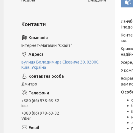
Неділя
Вихідний
Ланчб
і под
Конте
їжі.
Інтернет-Магазин "Скайт"
Кришка
надійн
вулиця Володимира Сікевича 20, 02000,
Усере
Київ, Україна
У ком
Яскра
Дмитро
вам к
Особл
+380 (66) 978-63-32
Інна
+380 (66) 978-63-32
Viber