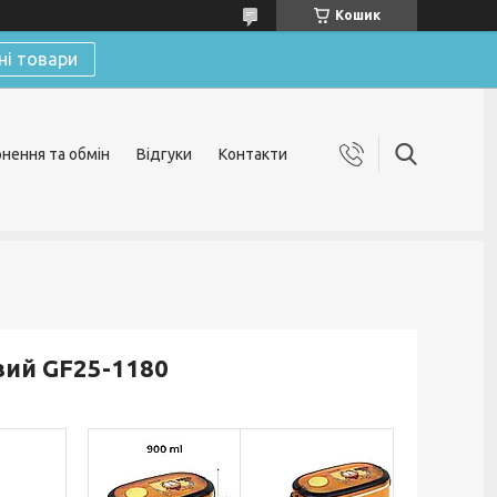
Кошик
ні товари
нення та обмін
Відгуки
Контакти
вий GF25-1180