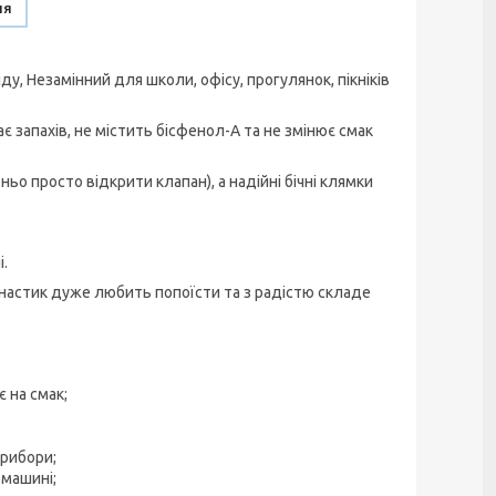
ня
у, Незамінний для школи, офісу, прогулянок, пікніків
 запахів, не містить бісфенол-А та не змінює смак
ьо просто відкрити клапан), а надійні бічні клямки
і.
ухнастик дуже любить попоїсти та з радістю складе
 на смак;
прибори;
 машині;