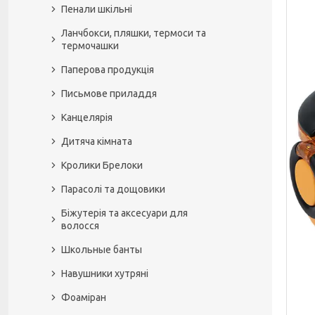
Пенали шкільні
Ланчбокси, пляшки, термоси та
термочашки
Паперова продукція
Письмове приладдя
Канцелярія
Дитяча кімната
Кролики Брелоки
Парасолі та дощовики
Біжутерія та аксесуари для
волосся
Школьные банты
Навушники хутряні
Фоаміран