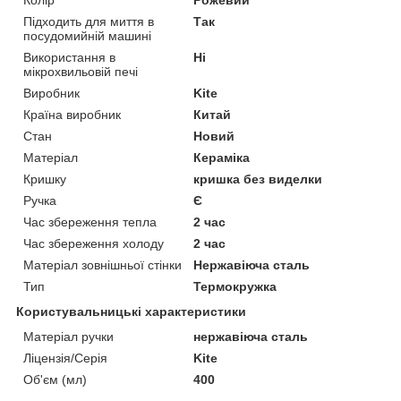
Підходить для миття в
Так
посудомийній машині
Використання в
Ні
мікрохвильовій печі
Виробник
Kite
Країна виробник
Китай
Стан
Новий
Матеріал
Кераміка
Кришку
кришка без виделки
Ручка
Є
Час збереження тепла
2 час
Час збереження холоду
2 час
Матеріал зовнішньої стінки
Нержавіюча сталь
Тип
Термокружка
Користувальницькі характеристики
Матеріал ручки
нержавіюча сталь
Ліцензія/Серія
Kite
Об'єм (мл)
400