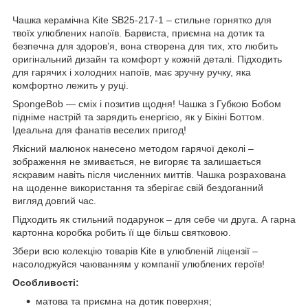
Чашка керамічна Kite SB25-217-1 – стильне горнятко для
твоїх улюблених напоїв. Барвиста, приємна на дотик та
безпечна для здоров’я, вона створена для тих, хто любить
оригінальний дизайн та комфорт у кожній деталі. Підходить
для гарячих і холодних напоїв, має зручну ручку, яка
комфортно лежить у руці.
SpongeBob — сміх і позитив щодня! Чашка з Губкою Бобом
підніме настрій та зарядить енергією, як у Бікіні Боттом.
Ідеальна для фанатів веселих пригод!
Якісний малюнок нанесено методом гарячої деколі –
зображення не змивається, не вигоряє та залишається
яскравим навіть після численних миттів. Чашка розрахована
на щоденне використання та зберігає свій бездоганний
вигляд довгий час.
Підходить як стильний подарунок – для себе чи друга. А гарна
картонна коробка робить її ще більш святковою.
Збери всю колекцію товарів Kite в улюбленій ліцензії –
насолоджуйся чаюванням у компанії улюблених героїв!
Особливості:
матова та приємна на дотик поверхня;