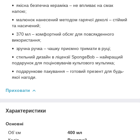
якісна безпечна кераміка – не впливає на смак
напою;
малюнок нанесений методом гарячої деколі – стійкий
та насичений;
370 мл – комфортний обсяг для повсякденного
використання;
зручна ручка – чашку приємно тримати в руці;
стильний дизайн в ліцензії SpongeBob – найкращий
подарунок для поціновувачів культового мультика;
подарункове пакування – готовий презент для будь-
якої нагоди.
Приховати
Характеристики
Основні
Об`єм
400 мл
Колір
Рожевий