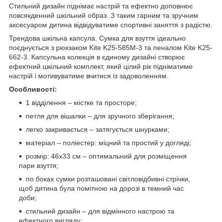
Стильний дизайн піднімає настрій та ефектно доповнює
повсякденний шкільний образ. З таким гарним та зручним
аксесуаром дитина відвідуватиме спортивні заняття з радістю.
Трендова шкільна капсула. Сумка для взуття ідеально
поєднується з рюкзаком Kite K25-585M-3 та пеналом Kite K25-
662-3. Капсульна колекція в єдиному дизайні створює
ефектний шкільний комплект, який цілий рік підніматиме
настрій і мотивуватиме вчитися із задоволенням.
Особливості:
1 відділення – містке та просторе;
петля для вішалки – для зручного зберігання;
легко закривається – затягується шнурками;
матеріал – поліестер: міцний та простий у догляді;
розмір: 46x33 см – оптимальний для розміщення
пари взуття;
по боках сумки розташовані світловідбивні стрічки,
щоб дитина була помітною на дорозі в темний час
доби;
стильний дизайн – для відмінного настрою та
ефектного вигляду;