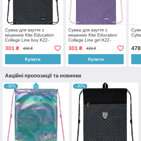
Сумка для взуття з
Сумка для взуття з
Сумк
кишенею Kite Education
кишенею Kite Education
Cyb
College Line boy K22-
College Line girl K22-
601M-2
601M-1
301
301
478
₴
₴
430 ₴
430 ₴
Купити
Купити
Акційні пропозиції та новинки
–30%
–30%