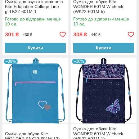
Сумка для взуття з кишенею
Сумка для обуви Kite
Kite Education College Line
WONDER 601M W check
girl K22-601M-1
(WK22-601M-5)
Готово до відправки менше
Готово до відправки менше
10 од.
10 од.
301
308
₴
₴
430 ₴
440 ₴
Купити
Купити
–30%
–30%
Сумка для обуви Kite
Сумка для обуви Kite
WONDER 601M W check
WONDER (WK22-601M-13)
(WK22-601M-1)