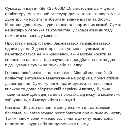
Сумка для взуття Kite K25-600M-15 виготовлена з міцного
поліестеру. Незамінний аксесуар для кожного школяра: у ній
дуже зручно носити та зберігати змінне взуття та форму.
Маст-хев для фізкультури, танців та спортивних секцій. Сумка
неймовірно легенька та компактна, у складеному вигляді
поміститься навіть у кишені.
Простота у використанні. Закривається та відкривається
одним рухом. З двох сторін затягується шнурками та
перетворюється на міні-рюкзачок, який можна носити за
спиною чи на плечі. Для зручності передбачена петля для
підвішування сумки на гачок або вішалку.
Головна особливість – практичність! Міцний зносостійкий
поліестер витримує навантаження на розриви, принт стійкий
до вигоряння. Сумочку легко прати руками, вона швидко
висихає та довго зберігає свій первісний вигляд. Щільна
тканина захищає одяг та вміст рюкзака від піску та можливих
забруднень, які можуть бути на взутті.
Безпека. Шнурки оснащені спеціальними пластиковими
баклами, які автоматично розстібаються при сильному натягу.
Таким чином вони миттєво звільняють дитину, якщо вона
перетягне шнурок або заплутається у ньому.