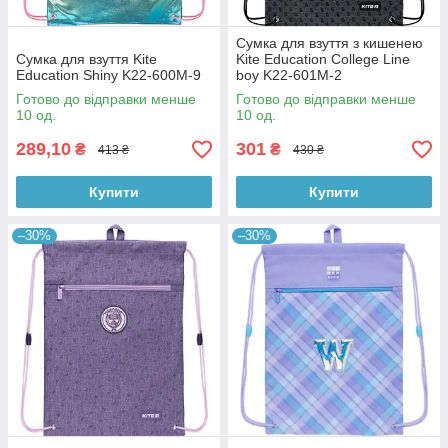
Сумка для взуття з кишенею
Сумка для взуття Kite
Kite Education College Line
Education Shiny K22-600M-9
boy K22-601M-2
Готово до відправки менше
Готово до відправки менше
10 од.
10 од.
289,10
301
₴
₴
413 ₴
430 ₴
Купити
Купити
–30%
–30%