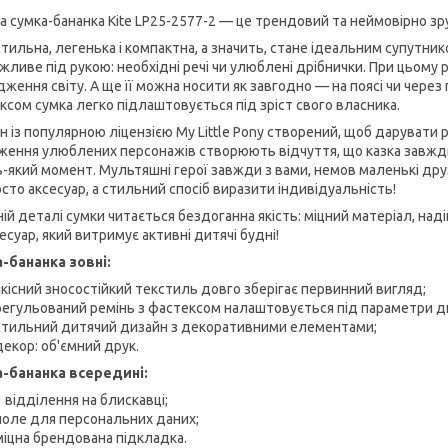
а сумка-бананка Kite LP25-2577-2 — це трендовий та неймовірно зруч
стильна, легенька і компактна, а значить, стане ідеальним супутни
ажливе під рукою: необхідні речі чи улюблені дрібнички. При цьому
дження світу. А ще її можна носити як завгодно — на поясі чи чере
ксом сумка легко підлаштовується під зріст свого власника.
 із популярною ліцензією My Little Pony створений, щоб дарувати р
ження улюблених персонажів створюють відчуття, що казка завжди
ь-який момент. Мультяшні герої завжди з вами, немов маленькі друз
сто аксесуар, а стильний спосіб виразити індивідуальність!
ій деталі сумки читається бездоганна якість: міцний матеріал, наді
есуар, який витримує активні дитячі будні!
-бананка зовні:
якісний зносостійкий текстиль довго зберігає первинний вигляд;
регульований ремінь з фастексом налаштовується під параметри д
стильний дитячий дизайн з декоративними елементами;
декор: об'ємний друк.
-бананка всередині:
1 відділення на блискавці;
поле для персональних даних;
міцна брендована підкладка.