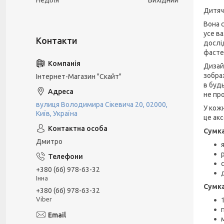
Неділя
Вихідний
Дитяч
Вона 
усе в
дослі
фасте
Дизайн
зобра
Інтернет-Магазин "Скайт"
в буд
не про
вулиця Володимира Сікевича 20, 02000,
У кожн
Київ, Україна
це акс
Сумка
Дмитро
+380 (66) 978-63-32
Інна
Сумка
+380 (66) 978-63-32
Viber