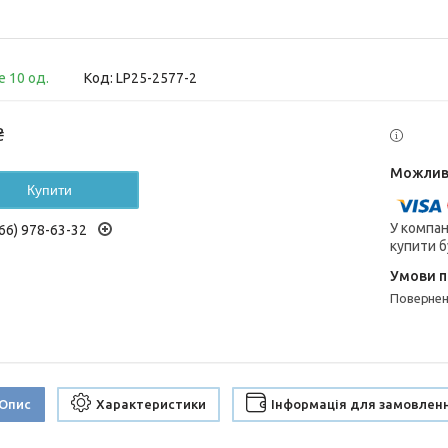
 10 од.
Код:
LP25-2577-2
₴
Купити
У компан
66) 978-63-32
купити б
поверне
Опис
Характеристики
Інформація для замовлен