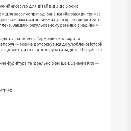
ний аксесуар для дітей від 3 до 5 років.
ком для веселих пригод. Бананка Kite завжди тримає
 руки залишаються вільними для ігор, активностей та
з плече. Завдяки регульованому ремінцю з надійним
адість і натхнення. Гармонійні кольори та
 поруч — можна доторкнутися до улюбленої історії
і, що завжди готові подарувати радість. Ця сумочка
йна фурнітура та ідеально рівні шви. Бананка Kite —
итини;