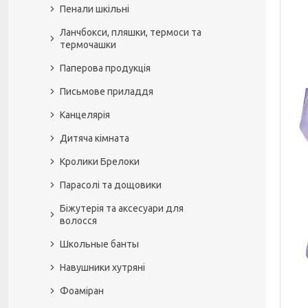
Пенали шкільні
Ланчбокси, пляшки, термоси та
термочашки
Паперова продукція
Письмове приладдя
Канцелярія
Дитяча кімната
Кролики Брелоки
Парасолі та дощовики
Біжутерія та аксесуари для
волосся
Школьные банты
Навушники хутряні
Фоаміран