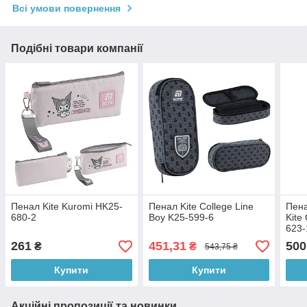
Всі умови повернення
Подібні товари компанії
Пенал Kite Kuromi HK25-
Пенал Kite College Line
Пена
680-2
Boy K25-599-6
Kite
623-
261
451,31
500
₴
₴
543,75 ₴
Купити
Купити
Акційні пропозиції та новинки