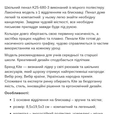
Шкільний пенал K25-680-3 виконаний із міцного поліестеру.
Лаконічна модель з 1 відділенням на блискавці. Пенал дуже
легкий та компактний: у ньому легко знайти необхідну
канцелярію. Завдяки чудовій місткості, все необхідне
письмове приладдя завжди буде під рукою.
Кольори довго зберігають свою первинну насиченість, а
застібка працює надійно та плавно. Пенали Kite готові до
насиченого шкільного графіку, чудово справляються із частим
використанням на кожному уроці.
Модель рекомендована для учнів середньої та старшої
школи. Креативний дизайн сподобається підліткам.
Бренд Kite — визнаний лідер у світі рюкзаків та шкільних
аксесуарів, який щороку отримує найпрестижніші нагороди:
Вибір року, Вибір країни, Українська народна премія.
Споживачі та експерти ринку обирають Kite за бездоганну
якість, стиль, інноваційні рішення та ергономічний дизайн.
Особливості:
1 основне відділення на блискавці – зручне та містке;
розмір: 8,5x19,5x3 см – компактний та легенький;
матеріал – зносостійкий поліестер, усередині – міцна