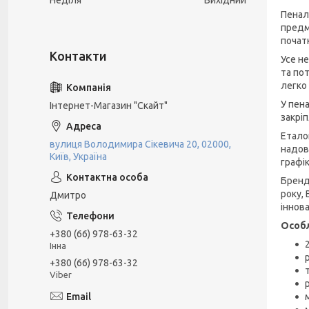
Неділя
Вихідний
Пенал
предм
почат
Усе н
та по
легко
У пена
Інтернет-Магазин "Скайт"
закрі
Етало
вулиця Володимира Сікевича 20, 02000,
надов
Київ, Україна
графі
Бренд
року, 
Дмитро
іннова
Особл
+380 (66) 978-63-32
Інна
+380 (66) 978-63-32
Viber