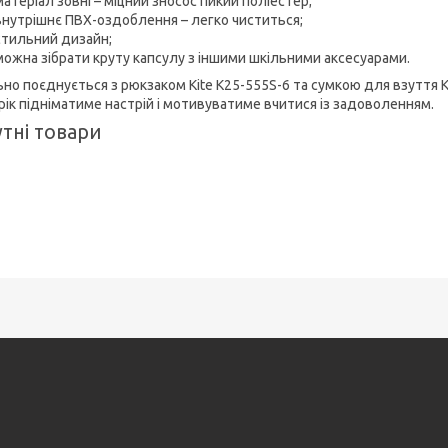
матеріал зовні – міцний зносостійкий поліестер;
внутрішнє ПВХ-оздоблення – легко чиститься;
стильний дизайн;
можна зібрати круту капсулу з іншими шкільними аксесуарами.
ьно поєднується з рюкзаком Kite K25-555S-6 та сумкою для взуття 
 рік підніматиме настрій і мотивуватиме вчитися із задоволенням.
тні товари