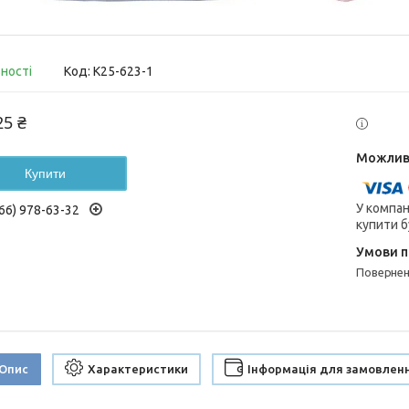
вності
Код:
K25-623-1
25 ₴
Купити
У компан
66) 978-63-32
купити б
поверне
Опис
Характеристики
Інформація для замовлен