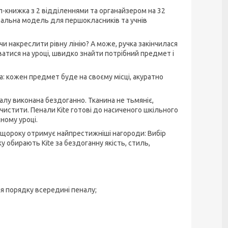
л-книжка з 2 відділеннями та органайзером на 32
еальна модель для першокласників та учнів
и накреслити рівну лінію? А може, ручка закінчилася
атися на уроці, швидко знайти потрібний предмет і
лка: кожен предмет буде на своєму місці, акуратно
алу виконана бездоганно. Тканина не тьмяніє,
чистити. Пенали Kite готові до насиченого шкільного
ному уроці.
ий щороку отримує найпрестижніші нагороди: Вибір
ку обирають Kite за бездоганну якість, стиль,
я порядку всередині пеналу;