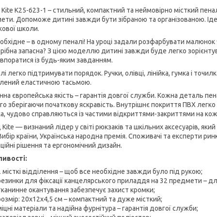
 Kite K25-623-1 – стильний, компактний та неймовірно місткий пена
ети. Допоможе дитині завжди бути зібраною та організованою. Ід
кової школи.
еобхідне – в одному пеналі! На уроці задали розфарбувати малюнок ч
трібна запасна? З цією моделлю дитині завжди буде легко зорієнтув
 впоратися із будь-яким завданням.
лі легко підтримувати порядок. Ручки, олівці, лінійка, гумка і точи
плений еластичною тасьмою.
нна європейська якість – гарантія довгої служби. Кожна деталь пен
го зберігаючи початкову яскравість. Внутрішнє покриття ПВХ легко 
ка, чудово справляються із частими відкриттями-закриттями на кож
 Kite — визнаний лідер у світі рюкзаків та шкільних аксесуарів, як
Вибір країни, Українська народна премія. Споживачі та експерти рин
ційні рішення та ергономічний дизайн.
ивості:
2 місткі відділення – щоб все необхідне завжди було під рукою;
резинки для фіксації канцелярського приладдя на 32 предмети – дл
тканинне окантування забезпечує захист кромки;
розмір: 20x12x4,5 см – компактний та дуже місткий;
міцні матеріали та надійна фурнітура – гарантія довгої служби;