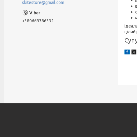
skitestore@gmail.com
+380669786332
Ідеал
цілий
Супу