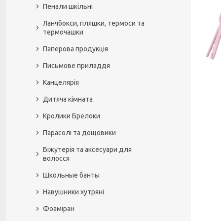
Пенали шкільні
Ланчбокси, пляшки, термоси та
термочашки
Паперова продукція
Письмове приладдя
Канцелярія
Дитяча кімната
Кролики Брелоки
Парасолі та дощовики
Біжутерія та аксесуари для
волосся
Школьные банты
Навушники хутряні
Фоаміран