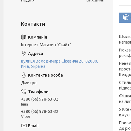
Неділя
Вихідний
Шкіль
напар
Інтернет-Магазин "Скайт"
Рюкза
років).
вулиця Володимира Сікевича 20, 02000,
Невел
Київ, Україна
прост
Бездо
Стиль
Дмитро
підко
Фішка
+380 (66) 978-63-32
на ли
Інна
У Kit
+380 (66) 978-63-32
вжух 
Viber
Приєм
до рюк