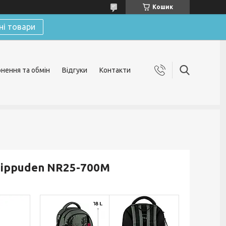
Кошик
ні товари
нення та обмін
Відгуки
Контакти
Shippuden NR25-700M