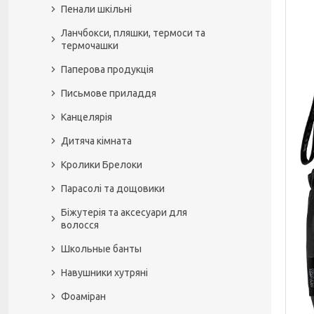
Пенали шкільні
Ланчбокси, пляшки, термоси та
термочашки
Паперова продукція
Письмове приладдя
Канцелярія
Дитяча кімната
Кролики Брелоки
Парасолі та дощовики
Біжутерія та аксесуари для
волосся
Школьные банты
Навушники хутряні
Фоаміран