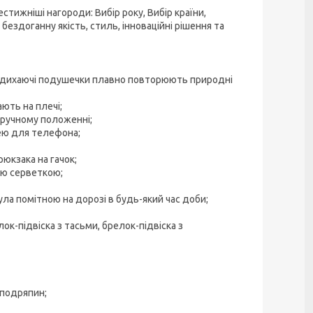
стижніші нагороди: Вибір року, Вибір країни,
бездоганну якість, стиль, інноваційні рішення та
кі дихаючі подушечки плавно повторюють природні
ють на плечі;
зручному положенні;
ею для телефона;
юкзака на гачок;
ою серветкою;
ула помітною на дорозі в будь-який час доби;
лок-підвіска з тасьми, брелок-підвіска з
 подряпин;