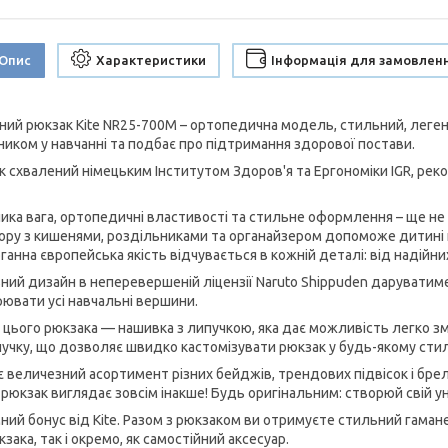
Опис
Характеристики
Інформація для замовлен
ний рюкзак Kite NR25-700M – ортопедична модель, стильний, леген
ником у навчанні та подбає про підтримання здорової постави.
к схвалений німецьким Інститутом Здоров'я та Ергономіки IGR, рек
ика вага, ортопедичні властивості та стильне оформлення – ще не 
ору з кишенями, роздільниками та органайзером допоможе дитині 
ганна європейська якість відчувається в кожній деталі: від надійн
ний дизайн в неперевершеній ліцензії Naruto Shippuden даруватиме 
рювати усі навчальні вершини.
 цього рюкзака — нашивка з липучкою, яка дає можливість легко зм
пучку, що дозволяє швидко кастомізувати рюкзак у будь-якому стил
e є величезний асортимент різних бейджів, трендових підвісок і бре
і рюкзак виглядає зовсім інакше! Будь оригінальним: створюй свій 
ний бонус від Kite. Разом з рюкзаком ви отримуєте стильний гаман
зака, так і окремо, як самостійний аксесуар.