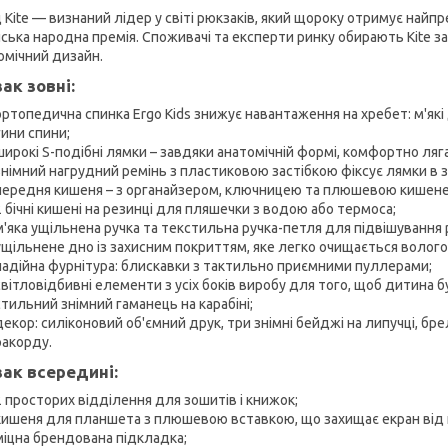
Kite — визнаний лідер у світі рюкзаків, який щороку отримує найпре
ська народна премія. Споживачі та експерти ринку обирають Kite за 
омічний дизайн.
ак зовні:
ортопедична спинка Ergo Kids знижує навантаження на хребет: м'я
ини спини;
широкі S-подібні лямки – завдяки анатомічній формі, комфортно ляга
знімний нагрудний ремінь з пластиковою застібкою фіксує лямки в 
передня кишеня – з органайзером, ключницею та плюшевою кишен
2 бічні кишені на резинці для пляшечки з водою або термоса;
м'яка ущільнена ручка та текстильна ручка-петля для підвішування р
ущільнене дно із захисним покриттям, яке легко очищається волог
надійна фурнітура: блискавки з тактильно приємними пуллерами;
світловідбивні елементи з усіх боків виробу для того, щоб дитина б
стильний знімний гаманець на карабіні;
декор: силіконовий об'ємний друк, три знімні бейджі на липучці, бре
ракорду.
ак всередині:
2 просторих відділення для зошитів і книжок;
кишеня для планшета з плюшевою вставкою, що захищає екран від
міцна брендована підкладка;