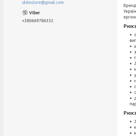
skitestore@gmail.com
Бренд 
Україн
ергон
+380669786332
Рюкз
виг
па
Рюкз