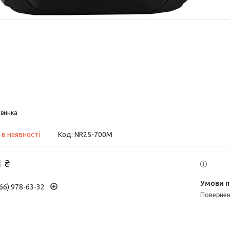
винка
 в наявності
Код:
NR25-700M
1 ₴
66) 978-63-32
поверне