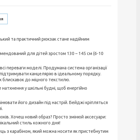
ня
ький та практичний рюкзак стане надійним
омендований для дітей зростом 130 – 145 см (6-10
всі переваги моделі. Продумана система організації
підтримувати канцелярію в ідеальному порядку.
их блискавок до міцного текстилю.
натхнення у шкільні будні, щоб енергійно
інювати його дизайн під настрій. Бейджі кріпляться
і.
локів. Хочеш новий образ? Просто змінюй аксесуари:
унікальний стиль кожного дня!
ець з карабіном, який можна носити як пристебнутим