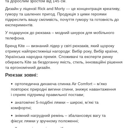
та дорослим зростом від 145 см.
Дизайн у ліцензії Rick and Morty — це концентрація креативу,
гумору та шалених пригод. Продукція з цими героями
підкреслить вашу сміливість, почуття гумору та готовність до
експериментів.
У подарунок до рюкзака – модний шнурок для мобільного
телефона.
Бренд Kite — визнаний лідер у світі рюкзаків, який щороку
отримує найпрестижніші нагороди: Вибір року, Вибір країни,
Українська народна премія. Споживачі та експерти ринку
обирають Kite за бездоганну якість, стиль, інноваційні рішення
та ергономічний дизайн.
Рюкзак зовні:
ортопедична дихаюча спинка Air Comfort – м'яко
повторює природні вигини спини, знижує навантаження
і сприяє підтримці правильної постави;
анатомічні S-подібні лямки – широкі, м’які та
комфортні;
знімний нагрудний ремінь – збалансовує вагу та
фіксує лямки у зручному положенні;