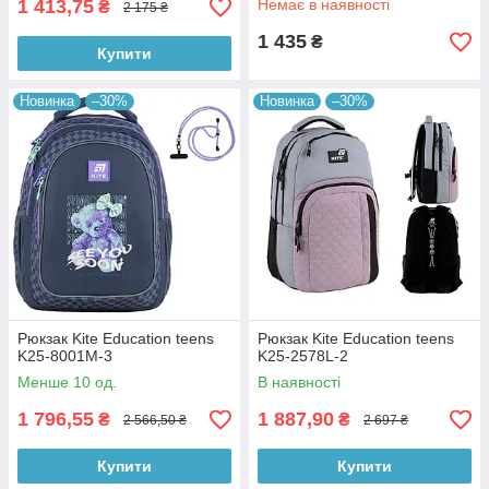
1 413,75
Немає в наявності
₴
2 175 ₴
1 435
₴
Купити
Новинка
–30%
Новинка
–30%
Рюкзак Kite Education teens
Рюкзак Kite Education teens
K25-8001M-3
K25-2578L-2
Менше 10 од.
В наявності
1 796,55
1 887,90
₴
₴
2 566,50 ₴
2 697 ₴
Купити
Купити