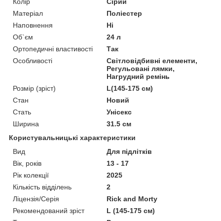
Колір
Сірий
Матеріал
Поліестер
Наповнення
Ні
Об`єм
24 л
Ортопедичні властивості
Так
Особливості
Світловідбивні елементи,
Регульовані лямки,
Нагрудний ремінь
Розмір (зріст)
L(145-175 см)
Стан
Новий
Стать
Унісекс
Ширина
31.5 см
Користувальницькі характеристики
Вид
Для підлітків
Вік, років
13 - 17
Рік колекції
2025
Кількість відділень
2
Ліцензія/Серія
Rick and Morty
Рекомендований зріст
L (145-175 см)