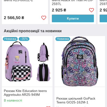
teens K25-8001L-2
teens Attack on Titan AT26-
teen
2597L
259
2 925
2 9
₴
2 566,50
₴
Купити
Акційні пропозиції та новинки
Новинка
–35%
Новинка
Рюкзак Kite Education teens
Aggretsuko AR25-949M
Рюкзак шкільний GoPack
В наявності
Teens GO25-162M-1