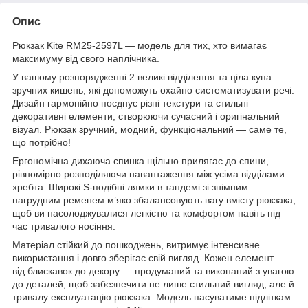
Опис
Рюкзак Kite RM25-2597L — модель для тих, хто вимагає
максимуму від свого наплічника.
У вашому розпорядженні 2 великі відділення та ціла купа
зручних кишень, які допоможуть охайно систематизувати речі.
Дизайн гармонійно поєднує різні текстури та стильні
декоративні елементи, створюючи сучасний і оригінальний
візуал. Рюкзак зручний, модний, функціональний — саме те,
що потрібно!
Ергономічна дихаюча спинка щільно прилягає до спини,
рівномірно розподіляючи навантаження між усіма відділами
хребта. Широкі S-подібні лямки в тандемі зі знімним
нагрудним ременем м’яко збалансовують вагу вмісту рюкзака,
щоб ви насолоджувалися легкістю та комфортом навіть під
час тривалого носіння.
Матеріал стійкий до пошкоджень, витримує інтенсивне
використання і довго зберігає свій вигляд. Кожен елемент —
від блискавок до декору — продуманий та виконаний з увагою
до деталей, щоб забезпечити не лише стильний вигляд, але й
тривалу експлуатацію рюкзака. Модель пасуватиме підліткам