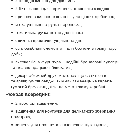
2 передні кишені для дрібниць;
2 бічні кишені для термоса чи пляшечки з водою;
прихована кишеня в спинці – для цінних дрібничок;
м’яка ущільнена ручка-переноска;
текстильна ручка-петля для вішака;
стійке та практичне ущільнене дно;
світловідбивні елементи – для безпеки в темну пору
доби;
високоякісна фурнітура – надійні брендовані пуллери
та плавно працюючі блискавки;
декор: об'ємний друк; малюнок, що світиться в
темряві; гумові бейджі; знімний гаманець на карабіні;
гумовий брелок-підвіска на металевому карабіні.
Рюкзак всередині:
2 просторі відділення;
відділення для ноутбука для делікатного зберігання
пристрою;
кишеня для планшета з плюшевою підкладкою;