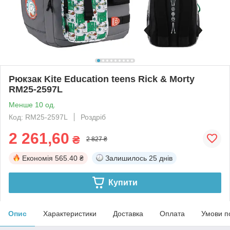
Рюкзак Kite Education teens Rick & Morty
RM25-2597L
Менше 10 од.
Код: RM25-2597L
Роздріб
2 261,60
₴
2 827 ₴
Економія
565.40 ₴
Залишилось
25 днів
Купити
Опис
Характеристики
Доставка
Оплата
Умови п