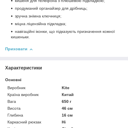
кишеня для телефона з плюшевою підкладкою;
продуманий органайзер для дрібниць;
зручна знімна ключниця;
міцна ліцензійна підкладка;
навігаційні іконки, що підказують призначення кожної
кишеньки.
Приховати
Характеристики
Основні
Виробник
Kite
Країна виробник
Китай
Вага
650 г
Висота
46 см
Глибина
16 см
Каркасний рюкзак
Ні