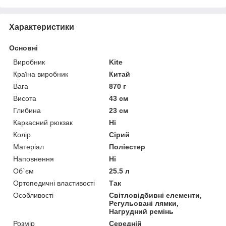
Характеристики
Основні
Виробник
Kite
Країна виробник
Китай
Вага
870 г
Висота
43 см
Глибина
23 см
Каркасний рюкзак
Ні
Колір
Сірий
Матеріал
Поліестер
Наповнення
Ні
Об`єм
25.5 л
Ортопедичні властивості
Так
Особливості
Світловідбивні елементи,
Регульовані лямки,
Нагрудний ремінь
Розмір
Середній