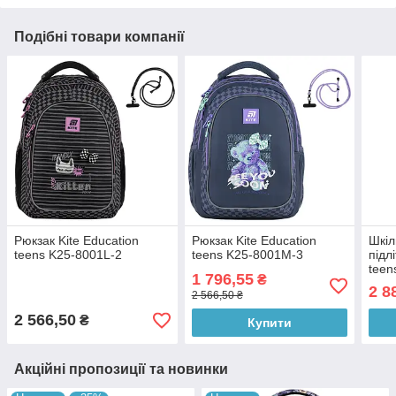
Подібні товари компанії
Рюкзак Kite Education
Рюкзак Kite Education
Шкіл
teens K25-8001L-2
teens K25-8001M-3
підл
teen
1 796,55
₴
2 8
2 566,50 ₴
2 566,50
₴
Купити
Акційні пропозиції та новинки