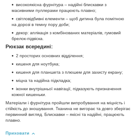
високоякісна фурнітура – надійні блискавки з
масивними пуллерами працюють плавно;
світловідбивні елементи – щоб дитина була помітною
на дорозі в темну пору доби;
декор: аплікація з комбінованих матеріалів, гумовий
брелок-підвіска.
Рюкзак всередині:
2 просторих основних відділення;
кишеня для ноутбука;
кишеня для планшета з плюшем для захисту екрану;
міцна та надійна підкладка;
іконки внутрішньої навігації, підказують призначення
кожної кишеньки.
Матеріали і фурнітура пройшли випробування на міцність і
стійкість до зношування. Тканина не вигорає та довго зберігає
первинний вигляд. Блискавки – якісні та надійні, працюють
плавно.
Приховати