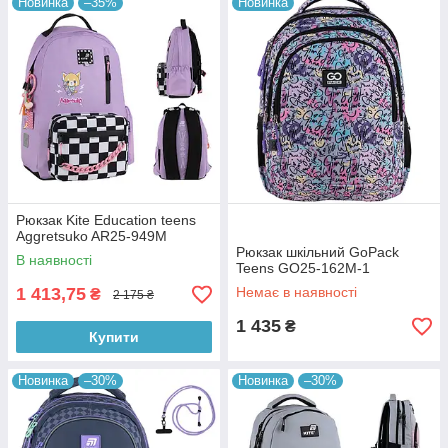
Новинка
–35%
Новинка
Рюкзак Kite Education teens
Aggretsuko AR25-949M
Рюкзак шкільний GoPack
В наявності
Teens GO25-162M-1
1 413,75
Немає в наявності
₴
2 175 ₴
1 435
₴
Купити
Новинка
–30%
Новинка
–30%