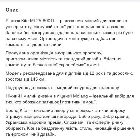
Опис
Рюкзак Kite ML25-8001L – рюкзак незамінний для школи та
університету, екскурсій та поїздок, прогулянок та дозвілля.
Завдяки безлічі зручних відділень та кишеньок, кожна річ буде
на своєму місці. Ортопедична конструкція подбає про
комфорт та здоров'я спини.
Продумана організація внутрішнього простору,
приголомшлива місткість та трендовий дизайн. Втілення
комфорту та бездоганної європейської якості.
Модель рекомендована для підлітків від 12 років та дорослих,
зростом від 145 см.
Подарунок до рюкзака – модний шнурок для телефону.
Ніжний і милий дизайн в ліцензії Molang – ідеальний вибір для
тих, хто обожнює затишок і позитивні емоції.
Бренд Kite — визнаний лідер у світі рюкзаків, який щороку
отримує найпрестижніші нагороди: Вибір року, Вибір країни,
Українська народна премія. Споживачі та експерти ринку
обирають Kite за бездоганну якість, стиль, інноваційні рішення
та ергономічний дизайн.