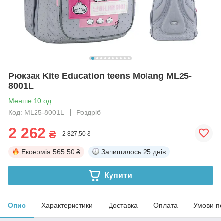
Рюкзак Kite Education teens Molang ML25-
8001L
Менше 10 од.
Код: ML25-8001L
Роздріб
2 262
₴
2 827,50 ₴
Економія
565.50 ₴
Залишилось
25 днів
Купити
Опис
Характеристики
Доставка
Оплата
Умови п