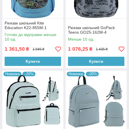
Рюкзак шкільний Kite
Education K22-855M-1
Рюкзак шкільний GoPack
Teens GO25-162M-4
Готово до відправки менше
10 од.
Менше 10 од.
1 361,50
1 076,25
₴
₴
1 945 ₴
1 435 ₴
Купити
Купити
Новинка
–20%
Новинка
–20%