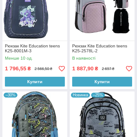
Рюкзак Kite Education teens
Рюкзак Kite Education teens
K25-8001M-3
K25-2578L-2
Менше 10 од.
В наявності
1 796,55
1 887,90
₴
₴
2 566,50 ₴
2 697 ₴
Купити
Купити
–30%
Новинка
–25%