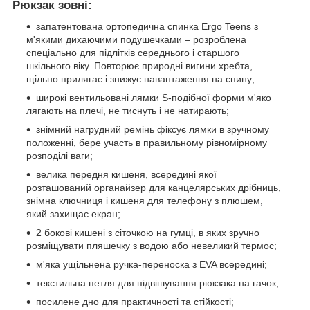
Рюкзак зовні:
запатентована ортопедична спинка Ergo Teens з
м'якими дихаючими подушечками – розроблена
спеціально для підлітків середнього і старшого
шкільного віку. Повторює природні вигини хребта,
щільно прилягає і знижує навантаження на спину;
широкі вентильовані лямки S-подібної форми м'яко
лягають на плечі, не тиснуть і не натирають;
знімний нагрудний ремінь фіксує лямки в зручному
положенні, бере участь в правильному рівномірному
розподілі ваги;
велика передня кишеня, всередині якої
розташований органайзер для канцелярських дрібниць,
знімна ключниця і кишеня для телефону з плюшем,
який захищає екран;
2 бокові кишені з сіточкою на гумці, в яких зручно
розміщувати пляшечку з водою або невеликий термос;
м'яка ущільнена ручка-переноска з EVA всередині;
текстильна петля для підвішування рюкзака на гачок;
посилене дно для практичності та стійкості;