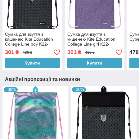
Сумка для взуття з
Сумка для взуття з
Сумк
кишенею Kite Education
кишенею Kite Education
Cyb
College Line boy K22-
College Line girl K22-
601M-2
601M-1
301
301
478
₴
₴
430 ₴
430 ₴
Купити
Купити
Акційні пропозиції та новинки
–30%
–30%