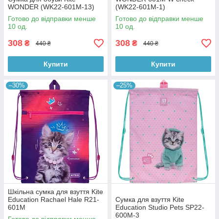
WONDER (WK22-601M-13)
(WK22-601M-1)
Готово до відправки менше
Готово до відправки менше
10 од.
10 од.
308
308
₴
₴
440 ₴
440 ₴
Купити
Купити
–30%
–25%
Шкільна сумка для взуття Kite
Education Rachael Hale R21-
Сумка для взуття Kite
601M
Education Studio Pets SP22-
600M-3