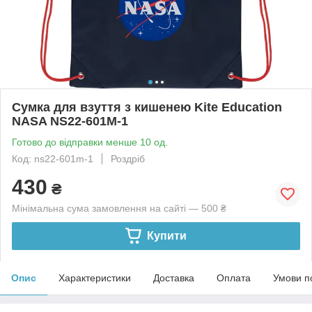
Сумка для взуття з кишенею Kite Education
NASA NS22-601M-1
Готово до відправки менше 10 од.
Код: ns22-601m-1
Роздріб
430
₴
Мінімальна сума замовлення на сайті — 500 ₴
Купити
Опис
Характеристики
Доставка
Оплата
Умови п