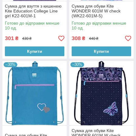
Сумка для взуття з кишенею
Сумка для обуви Kite
Kite Education College Line
WONDER 601M W check
girl K22-601M-1
(WK22-601M-5)
Готово до відправки менше
Готово до відправки менше
10 од.
10 од.
301
308
₴
₴
430 ₴
440 ₴
Купити
Купити
–30%
–30%
Сумка для обуви Kite
Сумка для обуви Kite
WONDER 601M W check