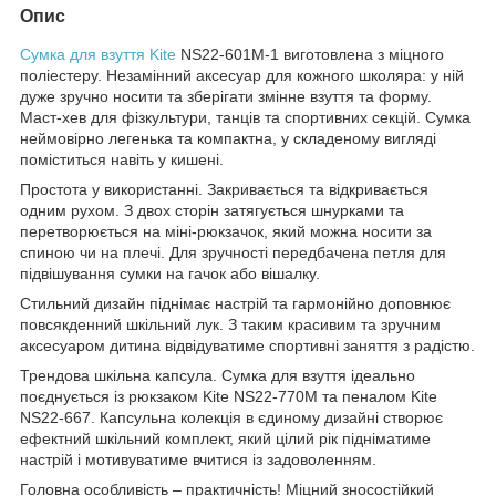
Опис
Сумка для взуття Kite
NS22-601M-1 виготовлена з міцного
поліестеру. Незамінний аксесуар для кожного школяра: у ній
дуже зручно носити та зберігати змінне взуття та форму.
Маст-хев для фізкультури, танців та спортивних секцій. Сумка
неймовірно легенька та компактна, у складеному вигляді
поміститься навіть у кишені.
Простота у використанні. Закривається та відкривається
одним рухом. З двох сторін затягується шнурками та
перетворюється на міні-рюкзачок, який можна носити за
спиною чи на плечі. Для зручності передбачена петля для
підвішування сумки на гачок або вішалку.
Стильний дизайн піднімає настрій та гармонійно доповнює
повсякденний шкільний лук. З таким красивим та зручним
аксесуаром дитина відвідуватиме спортивні заняття з радістю.
Трендова шкільна капсула. Сумка для взуття ідеально
поєднується із рюкзаком Kite NS22-770M та пеналом Kite
NS22-667. Капсульна колекція в єдиному дизайні створює
ефектний шкільний комплект, який цілий рік підніматиме
настрій і мотивуватиме вчитися із задоволенням.
Головна особливість – практичність! Міцний зносостійкий