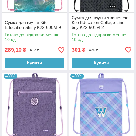
Сумка для взуття з кишенею
Сумка для взуття Kite
Kite Education College Line
Education Shiny K22-600M-9
boy K22-601M-2
Готово до відправки менше
Готово до відправки менше
10 од.
10 од.
289,10
301
₴
₴
413 ₴
430 ₴
Купити
Купити
–30%
–30%