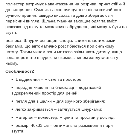
поліестер витримує навантаження на розриви, принт стійкий
до вигоряння. Сумочка легко очищується після звичайного
ручного прання, швидко висихає та довго зберігає свій
первісний вигляд. Щільна тканина захищає одяг та вміст
рюкзака від піску та можливих забруднень, які можуть бути на
взутті.
Безпека. Шнурки оснащені спеціальними пластиковими
баклами, що автоматично розстібаються при сильному
натягу. Таким чином вони миттєво звільняють дитину, якщо
вона перетягне шнурок чи якимось чином заплутається у
ньому.
Особливості:
1 відділення – містке та просторе;
передня кишеня на блискавці – додатковий
відокремлений простір для речей;
петля для вішалки – для зручного зберігання;
легко закривається – затягується шнурками;
матеріал – поліестер: міцний та простий у догляді;
розмір: 46x33 см – оптимальне розміщення пари
взуття;