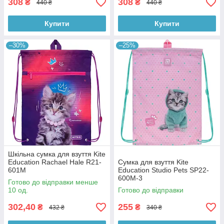
308
308
₴
₴
440 ₴
440 ₴
Купити
Купити
–30%
–25%
Шкільна сумка для взуття Kite
Education Rachael Hale R21-
Сумка для взуття Kite
601M
Education Studio Pets SP22-
600M-3
Готово до відправки менше
10 од.
Готово до відправки
302,40
255
₴
₴
432 ₴
340 ₴