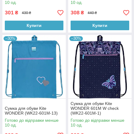
10 од.
10 од.
301
308
₴
₴
430 ₴
440 ₴
Купити
Купити
–30%
–30%
Сумка для обуви Kite
Сумка для обуви Kite
WONDER 601M W check
WONDER (WK22-601M-13)
(WK22-601M-1)
Готово до відправки менше
Готово до відправки менше
10 од.
10 од.