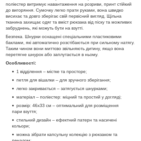
поліестер витримує навантаження на розриви, принт стійкий
до вигоряння. Сумочку легко прати руками, вона швидко
висихає та довго зберігає свій первісний вигляд. Щільна
тканина захищає одяг та вміст рюкзака від піску та можливих
забруднень, які можуть бути на взутті.
Безпека. Шнурки оснащені спеціальними пластиковими
баклами, які автоматично розстібаються при сильному натягу.
Таким чином вони миттєво звільняють дитину, якщо вона
перетягне шнурок або заплутається в ньому.
Особливості:
1 відділення – містке та просторе;
петля для вішалки – для зручного зберігання;
легко закривається – затягується шнурками;
матеріал – поліестер: міцний та простий у догляді;
розмір: 46x33 см – оптимальний для розміщення
пари взуття;
стильний дизайн – ефектний патерн та насичені
кольори;
можна зібрати капсульну колекцію з рюкзаком та
пеналом;