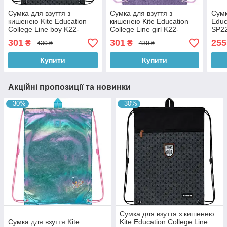
Сумка для взуття з
Сумка для взуття з
Сумк
кишенею Kite Education
кишенею Kite Education
Educ
College Line boy K22-
College Line girl K22-
SP2
601M-2
601M-1
301
301
255
₴
₴
430 ₴
430 ₴
Купити
Купити
Акційні пропозиції та новинки
–30%
–30%
Сумка для взуття з кишенею
Сумка для взуття Kite
Kite Education College Line