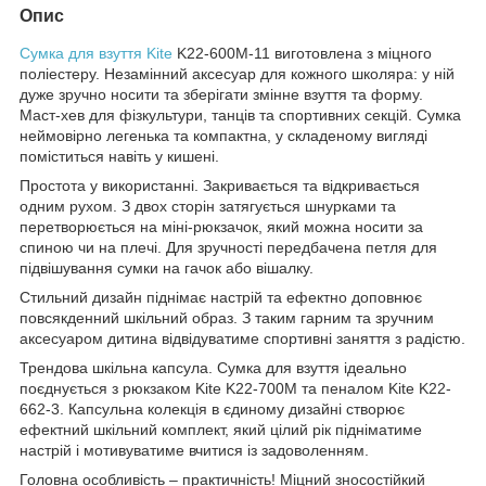
Опис
Сумка для взуття Kite
K22-600M-11 виготовлена з міцного
поліестеру. Незамінний аксесуар для кожного школяра: у ній
дуже зручно носити та зберігати змінне взуття та форму.
Маст-хев для фізкультури, танців та спортивних секцій. Сумка
неймовірно легенька та компактна, у складеному вигляді
поміститься навіть у кишені.
Простота у використанні. Закривається та відкривається
одним рухом. З двох сторін затягується шнурками та
перетворюється на міні-рюкзачок, який можна носити за
спиною чи на плечі. Для зручності передбачена петля для
підвішування сумки на гачок або вішалку.
Стильний дизайн піднімає настрій та ефектно доповнює
повсякденний шкільний образ. З таким гарним та зручним
аксесуаром дитина відвідуватиме спортивні заняття з радістю.
Трендова шкільна капсула. Сумка для взуття ідеально
поєднується з рюкзаком Kite K22-700M та пеналом Kite K22-
662-3. Капсульна колекція в єдиному дизайні створює
ефектний шкільний комплект, який цілий рік підніматиме
настрій і мотивуватиме вчитися із задоволенням.
Головна особливість – практичність! Міцний зносостійкий