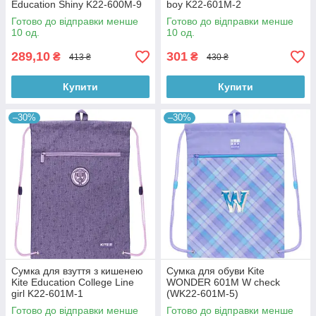
Education Shiny K22-600M-9
boy K22-601M-2
Готово до відправки менше
Готово до відправки менше
10 од.
10 од.
289,10
301
₴
₴
413 ₴
430 ₴
Купити
Купити
–30%
–30%
Сумка для взуття з кишенею
Сумка для обуви Kite
Kite Education College Line
WONDER 601M W check
girl K22-601M-1
(WK22-601M-5)
Готово до відправки менше
Готово до відправки менше