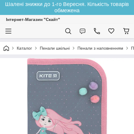
Шалені знижки до 1-го Вересня. Кількість товарів
обмежена
Інтернет-Магазин "Скайт"
Каталог
Пенали шкільні
Пенали з наповненням
П