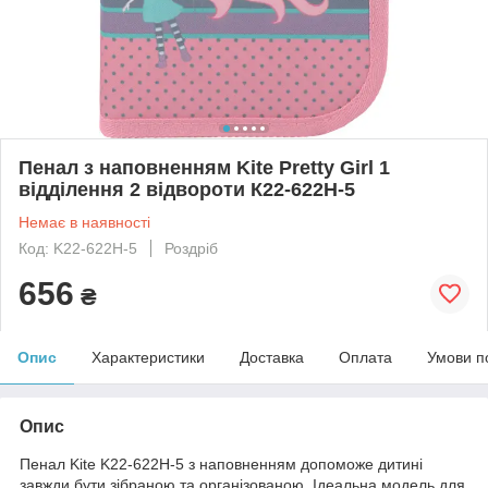
Пенал з наповненням Kite Pretty Girl 1
відділення 2 відвороти К22-622H-5
Немає в наявності
Код: K22-622H-5
Роздріб
656
₴
Опис
Характеристики
Доставка
Оплата
Умови п
Опис
Пенал Kite K22-622H-5 з наповненням допоможе дитині
завжди бути зібраною та організованою. Ідеальна модель для