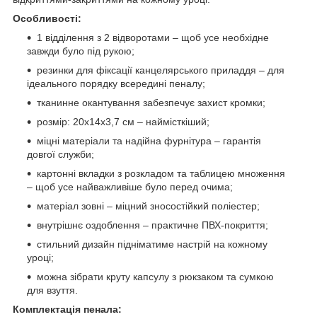
Особливості:
1 відділення з 2 відворотами – щоб усе необхідне
завжди було під рукою;
резинки для фіксації канцелярського приладдя – для
ідеального порядку всередині пеналу;
тканинне окантування забезпечує захист кромки;
розмір: 20x14x3,7 см – наймісткіший;
міцні матеріали та надійна фурнітура – гарантія
довгої служби;
картонні вкладки з розкладом та таблицею множення
– щоб усе найважливіше було перед очима;
матеріал зовні – міцний зносостійкий поліестер;
внутрішнє оздоблення – практичне ПВХ-покриття;
стильний дизайн підніматиме настрій на кожному
уроці;
можна зібрати круту капсулу з рюкзаком та сумкою
для взуття.
Комплектація пенала: