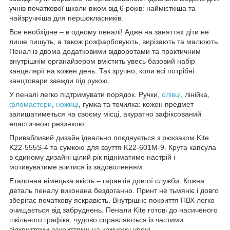
учнів початкової школи віком від 6 років: наймісткіша та
найзручніша для першокласників.
Все необхідне – в одному пеналі! Адже на заняттях діти не
лише пишуть, а також розфарбовують, вирізають та малюють.
Пенал із двома додатковими відворотами та практичним
внутрішнім органайзером вмістить увесь базовий набір
канцелярії на кожен день. Так зручно, коли всі потрібні
канцтовари завжди під рукою.
У пеналі легко підтримувати порядок. Ручки,
олівці
, лінійка,
фломастери
,
ножиці
, гумка та точилка: кожен предмет
залишатиметься на своєму місці, акуратно зафіксований
еластичною резинкою.
Привабливий дизайн ідеально поєднується з рюкзаком Kite
K22-555S-4 та сумкою для взуття K22-601M-9. Крута капсула
в єдиному дизайні цілий рік підніматиме настрій і
мотивуватиме вчитися із задоволенням.
Еталонна німецька якість – гарантія довгої служби. Кожна
деталь пеналу виконана бездоганно. Принт не тьмяніє і довго
зберігає початкову яскравість. Внутрішнє покриття ПВХ легко
очищається від забруднень. Пенали Kite готові до насиченого
шкільного графіка, чудово справляються із частими
відкриттями-закриттями на кожному уроці.