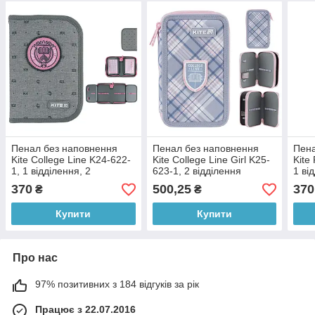
Пенал без наповнення
Пенал без наповнення
Пена
Kite College Line K24-622-
Kite College Line Girl K25-
Kite
1, 1 відділення, 2
623-1, 2 відділення
1 ві
відвороти
370
500,25
370
₴
₴
Купити
Купити
Про нас
97% позитивних з 184 відгуків за рік
Працює з 22.07.2016