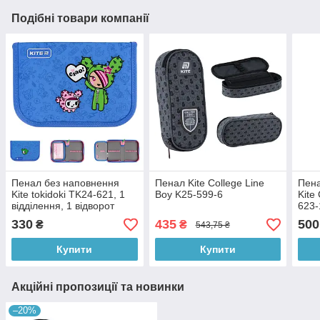
Подібні товари компанії
Пенал без наповнення
Пенал Kite College Line
Пена
Kite tokidoki TK24-621, 1
Boy K25-599-6
Kite
відділення, 1 відворот
623-
330
435
500
₴
₴
543,75 ₴
Купити
Купити
Акційні пропозиції та новинки
–20%