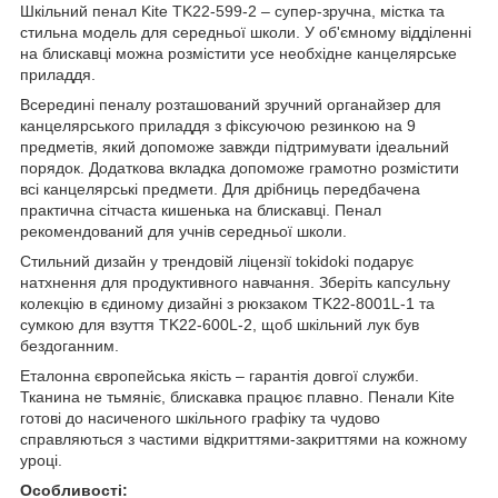
Шкільний пенал Kite TK22-599-2 – супер-зручна, містка та
стильна модель для середньої школи. У об'ємному відділенні
на блискавці можна розмістити усе необхідне канцелярське
приладдя.
Всередині пеналу розташований зручний органайзер для
канцелярського приладдя з фіксуючою резинкою на 9
предметів, який допоможе завжди підтримувати ідеальний
порядок. Додаткова вкладка допоможе грамотно розмістити
всі канцелярські предмети. Для дрібниць передбачена
практична сітчаста кишенька на блискавці. Пенал
рекомендований для учнів середньої школи.
Стильний дизайн у трендовій ліцензії tokidoki подарує
натхнення для продуктивного навчання. Зберіть капсульну
колекцію в єдиному дизайні з рюкзаком TK22-8001L-1 та
сумкою для взуття TK22-600L-2, щоб шкільний лук був
бездоганним.
Еталонна європейська якість – гарантія довгої служби.
Тканина не тьмяніє, блискавка працює плавно. Пенали Kite
готові до насиченого шкільного графіку та чудово
справляються з частими відкриттями-закриттями на кожному
уроці.
Особливості: