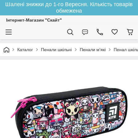
Шалені знижки до 1-го Вересня. Кількість товарів
обмежена
Інтернет-Магазин "Скайт"
Каталог
Пенали шкільні
Пенали м'які
Пенал шкіль