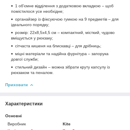
1 об'ємне відділення з додатковою вкладкою – щоб
помістилося усе необхідне;
органайзер із фіксуючою гумкою на 9 предметів – для
ідеального порядку;
розмір: 22x8,5x4,5 см – компактний, місткий, чудово
вміщується у рюкзаку;
сітчаста кишеня на блискавці – для дрібниць;
міцні матеріали та надійна фурнітура – запорука
довгої служби;
стильний дизайн – можна зібрати круту капсулу із
рюкзаком та пеналом.
Приховати
Характеристики
Основні
Виробник
Kite