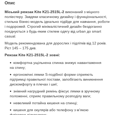
Опис
Міський рюкзак Kite K21-2515L-2
виконаний з міцного
поліестеру. Завдяки класичному дизайну і функціональності,
стильна бізнес-модель ідеально підійде для навчання, роботи
і подорожей. Строгий мінімалістичний дизайн бездоганно
поєднується з будь-яким стилем одягу від urban до smart
casual.
Модель рекомендована для дорослих і підлітків від 12 років.
Ріст 145 – 175 див.
Рюкзак Kite K21-2515L-2
зовні:
комфортна ущільнена спинка знижує навантаження
на спину;
ергономічні лямки S-подібної форми сприяють
підтримці правильної постави, запобігають виникнення
дискомфорту в плечах і шиї;
знімний нагрудний ремінь фіксує лямки в зручному
положенні, сприяє правильному розподілу ваги;
невеликий потайна кишеня на спинці;
кишеня для окулярів або телефону з м'якою
флісовою підкладкою;