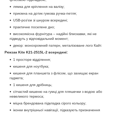
лямка для кріплення на валізу;
приємна на дотик гумова ручка-петля;
USB-роз'єм зі шнуром всередині;
практичне посилене дно;
високоякісна фурнітура – надійні блискавки, які не
підведуть у відповідальний момент;
декор: монохромний патерн, металізоване лого Кайт.
Рюкзак Kite K21-2515L-2
всередині:
1 просторе відділення;
кишеня для ноутбука;
кишеня для планшета з флісом, що захищає екран
гаджета;
1 кишеня для дрібниць;
сітчастий кишеню на гумці для пляшечки з водою або
невеликого термоса;
міцна брендована підкладка сірого кольору;
іконки внутрішньої навігації, підказують призначення