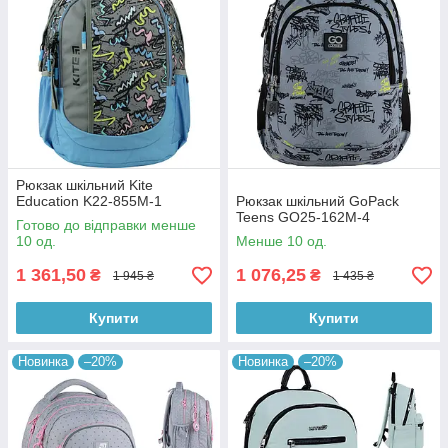
Рюкзак шкільний Kite
Education K22-855M-1
Рюкзак шкільний GoPack
Teens GO25-162M-4
Готово до відправки менше
10 од.
Менше 10 од.
1 361,50
1 076,25
₴
₴
1 945 ₴
1 435 ₴
Купити
Купити
Новинка
–20%
Новинка
–20%