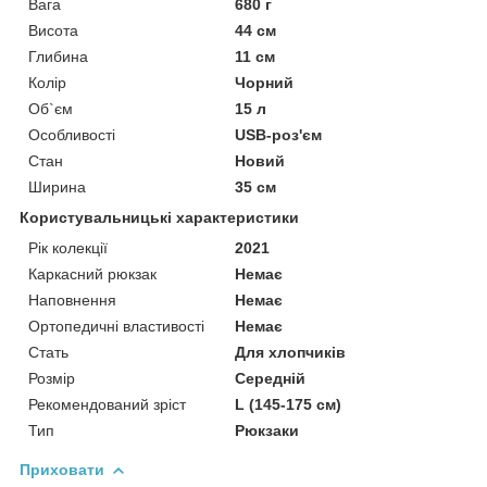
Вага
680 г
Висота
44 см
Глибина
11 см
Колір
Чорний
Об`єм
15 л
Особливості
USB-роз'єм
Стан
Новий
Ширина
35 см
Користувальницькі характеристики
Рік колекції
2021
Каркасний рюкзак
Немає
Наповнення
Немає
Ортопедичні властивості
Немає
Стать
Для хлопчиків
Розмір
Середній
Рекомендований зріст
L (145-175 см)
Тип
Рюкзаки
Приховати