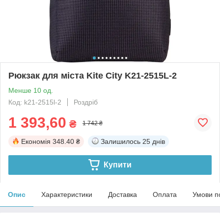
Рюкзак для міста Kite City K21-2515L-2
Менше 10 од.
Код: k21-2515l-2
Роздріб
1 393,60
₴
1 742 ₴
Економія
348.40 ₴
Залишилось
25 днів
Купити
Опис
Характеристики
Доставка
Оплата
Умови п