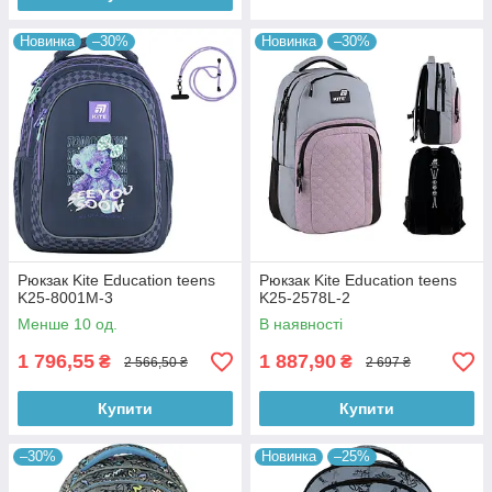
Новинка
–30%
Новинка
–30%
Рюкзак Kite Education teens
Рюкзак Kite Education teens
K25-8001M-3
K25-2578L-2
Менше 10 од.
В наявності
1 796,55
1 887,90
₴
₴
2 566,50 ₴
2 697 ₴
Купити
Купити
–30%
Новинка
–25%