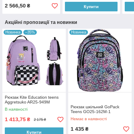
2 566,50
₴
Купити
Акційні пропозиції та новинки
Новинка
–35%
Новинка
Рюкзак Kite Education teens
Aggretsuko AR25-949M
Рюкзак шкільний GoPack
В наявності
Teens GO25-162M-1
1 413,75
Немає в наявності
₴
2 175 ₴
1 435
₴
Купити