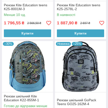
Рюкзак Kite Education teens
Рюкзак Kite Education teens
K25-8001M-3
K25-2578L-2
Менше 10 од.
В наявності
1 796,55
1 887,90
₴
₴
2 566,50 ₴
2 697 ₴
Купити
Купити
–30%
Новинка
–25%
Рюкзак шкільний Kite
Education K22-855M-1
Рюкзак шкільний GoPack
Teens GO25-162M-4
Готово до відправки менше