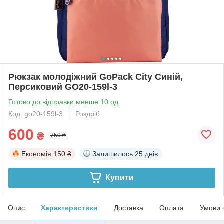
Рюкзак молодіжний GoPack City Синій,
Персиковий GO20-159l-3
Готово до відправки менше 10 од.
Код: go20-159l-3
Роздріб
600
₴
750 ₴
Економія
150 ₴
Залишилось
25 днів
Купити
Опис
Характеристики
Доставка
Оплата
Умови 