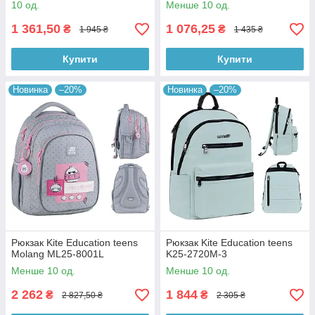
10 од.
Менше 10 од.
1 361,50
1 076,25
₴
₴
1 945 ₴
1 435 ₴
Купити
Купити
Новинка
–20%
Новинка
–20%
Рюкзак Kite Education teens
Рюкзак Kite Education teens
Molang ML25-8001L
K25-2720M-3
Менше 10 од.
Менше 10 од.
2 262
1 844
₴
₴
2 827,50 ₴
2 305 ₴