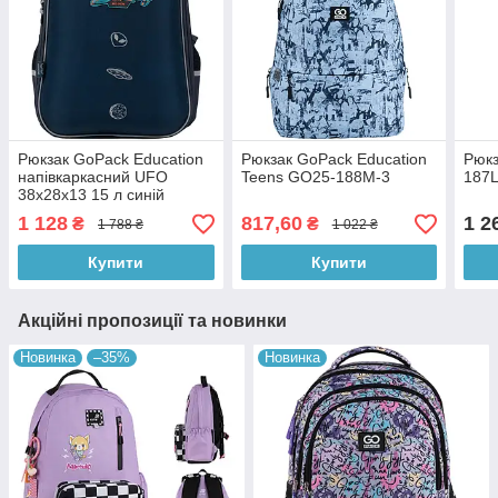
Рюкзак GoPack Education
Рюкзак GoPack Education
Рюкз
напівкаркасний UFO
Teens GO25-188M-3
187
38x28x13 15 л синій
(GO21-165M-5)
1 128
817,60
1 2
₴
₴
1 788 ₴
1 022 ₴
Купити
Купити
Акційні пропозиції та новинки
Новинка
–35%
Новинка