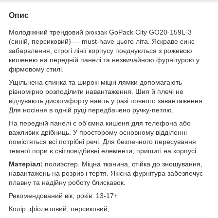
Опис
Молодіжний трендовий рюкзак GoPack City GO20-159L-3
(синій, персиковий) — must-have цього літа. Яскраве синє
забарвлення, строгі лінії корпусу поєднуються з рожевою
кишенею на передній панелі та незвичайною фурнітурою у
фірмовому стилі.
Ущільнена спинка та широкі міцні лямки допомагають
рівномірно розподілити навантаження. Шия й плечі не
відчувають дискомфорту навіть у разі повного завантаження.
Для носіння в одній руці передбачено ручку-петлю.
На передній панелі є об'ємна кишеня для телефона або
важливих дрібниць. У просторому основному відділенні
помістяться всі потрібні речі. Для безпечного пересування
темної пори є світловідбивні елементи, пришиті на корпусі.
Матеріал:
полиэстер. Міцна тканина, стійка до зношування,
навантажень на розрив і тертя. Якісна фурнітура забезпечує
плавну та надійну роботу блискавок.
Рекомендований вік, років: 13-17+
Колір: фіолетовий, персиковий;