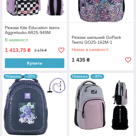
Рюкзак Kite Education teens
Aggretsuko AR25-949M
Рюкзак шкільний GoPack
В наявності
Teens GO25-162M-1
1 413,75
Немає в наявності
₴
2 175 ₴
1 435
₴
Купити
Новинка
–30%
Новинка
–30%